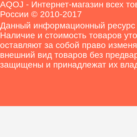
AQOJ - Интернет-магазин всех то
России © 2010-2017
Данный информационный ресурс 
Наличие и стоимость товаров ут
оставляют за собой право изменя
внешний вид товаров без предва
защищены и принадлежат их вла