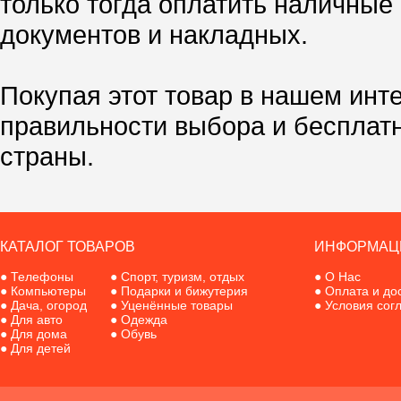
только тогда оплатить наличные
документов и накладных.
Покупая этот товар в нашем инт
правильности выбора и бесплат
страны.
КАТАЛОГ ТОВАРОВ
ИНФОРМАЦ
●
Телефоны
●
Спорт, туризм, отдых
●
О Нас
●
Компьютеры
●
Подарки и бижутерия
●
Оплата и до
●
Дача, огород
●
Уценённые товары
●
Условия сог
●
Для авто
●
Одежда
●
Для дома
●
Обувь
●
Для детей