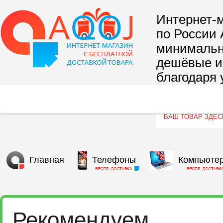
Интернет-м
по России 
минимальны
дешёвые и 
благодаря 
сегмента т
Главная
Телефоны
Компьюте
Рекомендуем