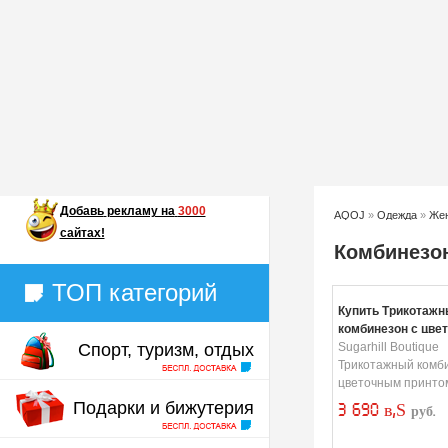
Добавь
рекламу на
3000
AQOJ
»
Одежда
»
Жен
сайтах!
Комбинезо
ТОП категорий
Купить Трикотажн
комбинезон с цве
Спорт, туризм, отдых
принтом
Sugarhill Boutique
Трикотажный комби
цветочным принто
Подарки и бижутерия
3 690 в‚Ѕ
руб.