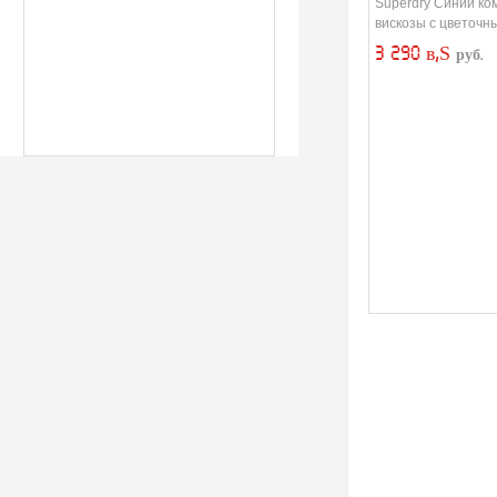
принтом
Superdry Синий ко
вискозы с цветочн
3 290 в‚Ѕ
руб.