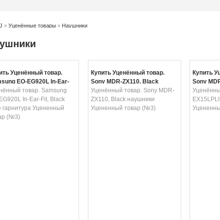
J
»
Уценённые товары
»
Наушники
ушники
ить Уценённый товар.
Купить Уценённый товар.
Купить У
sung EO-EG920L In-Ear-
Sony MDR-ZX110, Black
Sony MDR
, Black Blue гарнитура
нённый товар. Samsung
наушники Уцененный товар
Уценённый товар. Sony MDR-
наушники
Уценённы
ненный товар (№3)
G920L In-Ear-Fit, Black
(№3)
ZX110, Black наушники
(№1)
EX15LPLI
e гарнитура Уцененный
Уцененный товар (№3)
Уцененны
ар (№3)