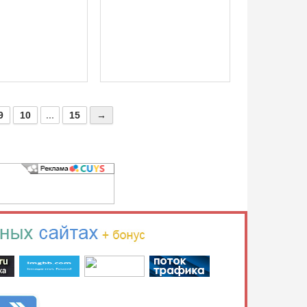
9
10
...
15
→