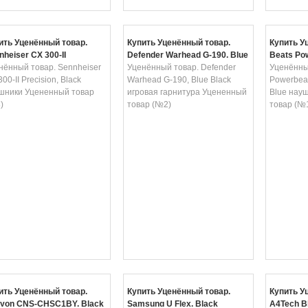
ить Уценённый товар.
Купить Уценённый товар.
Купить У
nheiser CX 300-II
Defender Warhead G-190, Blue
Beats Pow
cision, Black наушники
нённый товар. Sennheiser
Black игровая гарнитура
Уценённый товар. Defender
Flash Bl
Уценённы
ненный товар (№8)
00-II Precision, Black
Уцененный товар (№2)
Warhead G-190, Blue Black
Уцененны
Powerbeat
шники Уцененный товар
игровая гарнитура Уцененный
Blue нау
)
товар (№2)
товар (№
ить Уценённый товар.
Купить Уценённый товар.
Купить У
yon CNS-CHSC1BY, Black
Samsung U Flex, Black
A4Tech B