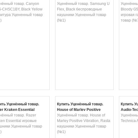
low гарнитура Уцененный
нённый товар. Canyon
беспроводные наушники
Уценённый товар. Samsung U
Red игро
Уценённы
ар (№4)
-CHSC1BY, Black Yellow
Уцененный товар (№1)
Flex, Black беспроводные
Уцененны
Bloody G5
нитура Уцененный товар
наушники Уцененный товар
игровая 
)
(№1)
товар (№
ить Уценённый товар.
Купить Уценённый товар.
Купить У
er Kraken Essential
House of Marley Positive
Audio-Te
овые наушники
нённый товар. Razer
Vibration, Rasta наушники
Уценённый товар. House of
Уценённый
ненный товар (№2)
ken Essential игровые
Уцененный товар (№1)
Marley Positive Vibration, Rasta
Technica
шники Уцененный товар
наушники Уцененный товар
)
(№1)