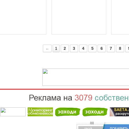
←
1
2
3
4
5
6
7
8