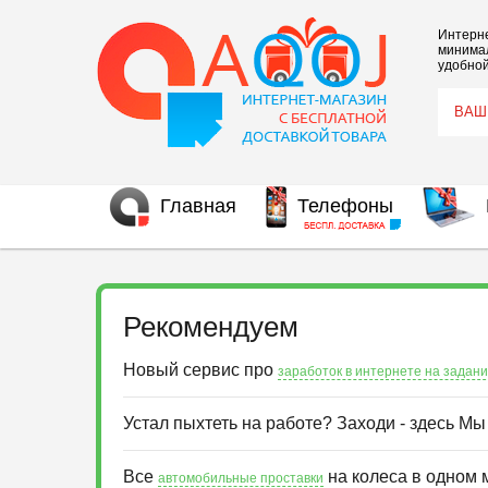
Интерне
минимал
удобной
Главная
Телефоны
Рекомендуем
Новый сервис про
заработок в интернете на задан
Устал пыхтеть на работе? Заходи - здесь М
Все
на колеса в одном 
автомобильные проставки