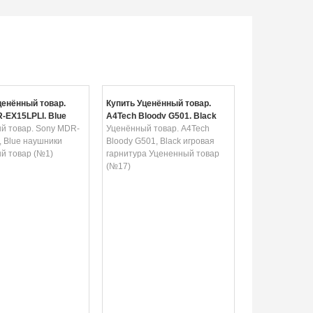
ценённый товар.
Купить Уценённый товар.
-EX15LPLI, Blue
A4Tech Bloody G501, Black
 Уцененный товар
й товар. Sony MDR-
игровая гарнитура
Уценённый товар. A4Tech
, Blue наушники
Уцененный товар (№17)
Bloody G501, Black игровая
й товар (№1)
гарнитура Уцененный товар
(№17)