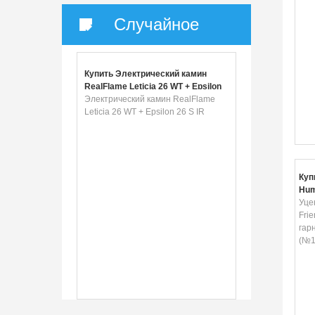
Случайное
Купить Электрический камин
RealFlame Leticia 26 WT + Epsilon
26 S IR
Электрический камин RealFlame
Leticia 26 WT + Epsilon 26 S IR
Куп
Hum
Blu
Уце
Уце
Frie
гар
(№1