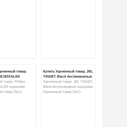
ценённый товар.
Купить Уценённый товар. JBL
SHE3855SL/00
T450BT, Black беспроводные
 Уцененный товар
 товар. Philips
наушники Уцененный товар
Уценённый товар. JBL T450BT,
L/00 наушники
(№1)
Black беспроводные наушники
й товар (№1)
Уцененный товар (№1)