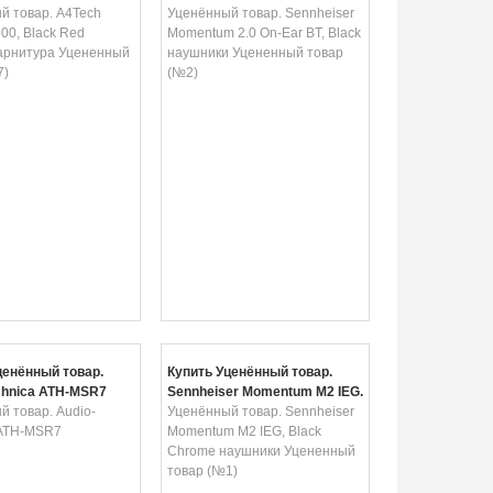
вая гарнитура
й товар. A4Tech
Ear BT, Black наушники
Уценённый товар. Sennheiser
й товар (№7)
00, Black Red
Уцененный товар (№2)
Momentum 2.0 On-Ear BT, Black
гарнитура Уцененный
наушники Уцененный товар
7)
(№2)
ценённый товар.
Купить Уценённый товар.
chnica ATH-MSR7
Sennheiser Momentum M2 IEG,
 товар. Audio-
Black Chrome наушники
Уценённый товар. Sennheiser
 ATH-MSR7
Уцененный товар (№1)
Momentum M2 IEG, Black
Chrome наушники Уцененный
товар (№1)