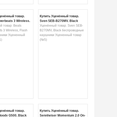
ценённый товар.
Купить Уценённый товар.
erbeats 3 Wireless,
Sven SEB-B270MV, Black
ue наушники
й товар. Beats
беспроводные наушники
Уценённый товар. Sven SEB-
й товар (№1)
s 3 Wireless, Flash
Уцененный товар (№5)
B270MV, Black беспроводные
шники Уцененный
наушники Уцененный товар
1)
(№5)
ценённый товар.
Купить Уценённый товар.
loody G500, Black
Sennheiser Momentum 2.0 On-