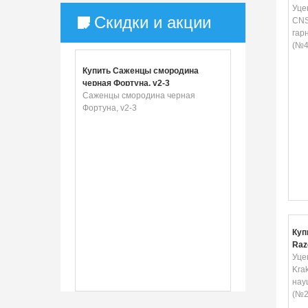
Yel
Уце
Скидки и акции
тов
CNS
гар
(№4
Купить Саженцы смородина
черная Фортуна, v2-3
Саженцы смородина черная
Фортуна, v2-3
Куп
Raz
игр
Уце
Уце
Kra
нау
(№2