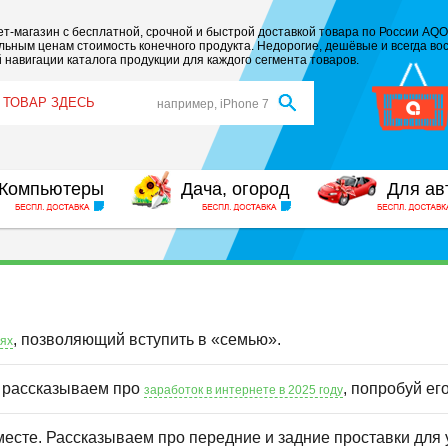
т-магазин с бесплатной, срочной и быстрой доставкой товара по России AQO
ьным ценам стоимость конечного продукта. Недорогие, дешёвые и всегда вос
 навигации каталога продукции для каждого сегмента товаров.
например, iPhone 7
Компьютеры
Дача, огород
Для ав
, позволяющий вступить в «семью».
иях
ы рассказываем про
, попробуй ег
заработок в интернете в 2025 году
месте. Рассказываем про передние и задние проставки для