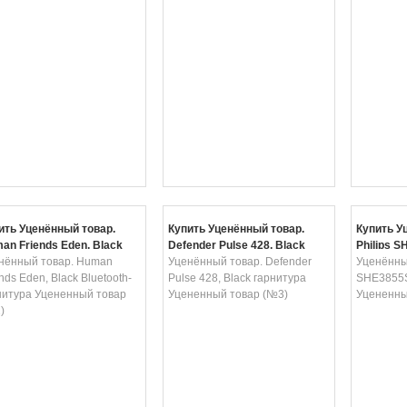
ить Уценённый товар.
Купить Уценённый товар.
Купить У
an Friends Eden, Black
Defender Pulse 428, Black
Philips 
etooth-гарнитура
нённый товар. Human
гарнитура Уцененный товар
Уценённый товар. Defender
наушники
Уценённый
ненный товар (№1)
nds Eden, Black Bluetooth-
(№3)
Pulse 428, Black гарнитура
(№1)
SHE3855S
нитура Уцененный товар
Уцененный товар (№3)
Уцененны
)