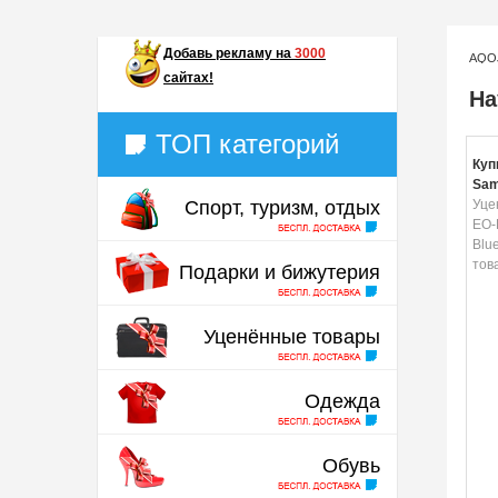
Добавь
рекламу на
3000
AQO
сайтах!
На
ТОП категорий
Куп
Sam
Спорт, туризм, отдых
Fit
Уце
Уце
EO-E
Blu
тов
Подарки и бижутерия
Уценённые товары
Одежда
Обувь