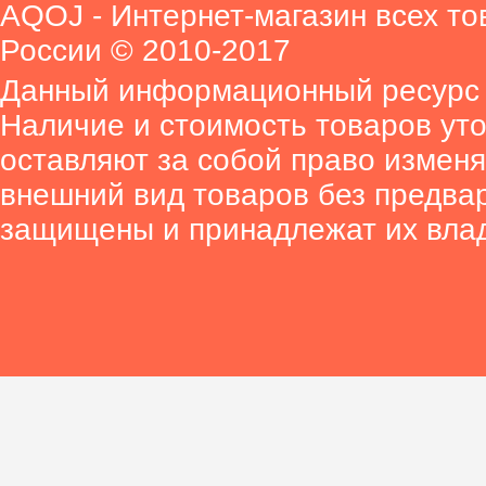
AQOJ - Интернет-магазин всех то
России © 2010-2017
Данный информационный ресурс 
Наличие и стоимость товаров ут
оставляют за собой право изменя
внешний вид товаров без предва
защищены и принадлежат их вла