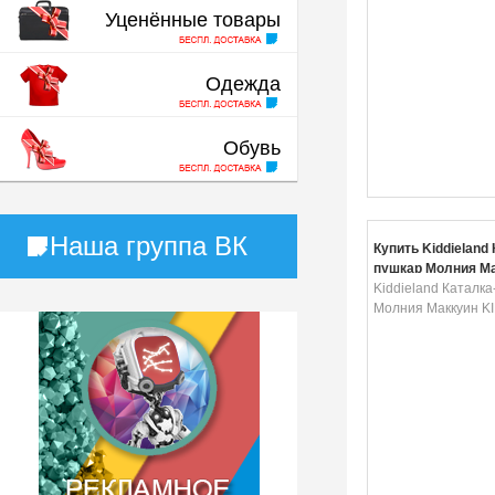
Уценённые товары
Одежда
Обувь
Наша группа ВК
Купить Kiddieland 
пушкар Молния Ма
054569
Kiddieland Каталк
Молния Маккуин K