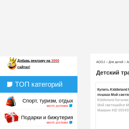
Добавь
рекламу на
3000
AQOJ
»
Для детей
»
А
сайтах!
Детский тр
ТОП категорий
Купить Kiddieland 
пушкар Мой свет
Спорт, туризм, отдых
Молния Маккуин K
Kiddieland Каталк
Мой светящийся М
Маккуин KID 05545
Подарки и бижутерия