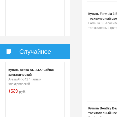
Купить Formula 3
трехколесный цве
F3B
Formula 3 Велосип
трехколесный цвет
Случайное
Купить Aresa AR-3427 чайник
электрический
Aresa AR-3427 чайник
электрический
1529
руб.
Купить Bentley В
трехколесный цве