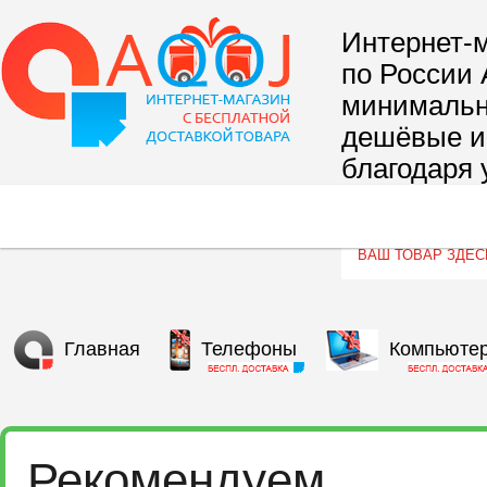
Интернет-м
по России 
минимальны
дешёвые и 
благодаря 
сегмента т
Главная
Телефоны
Компьюте
Рекомендуем