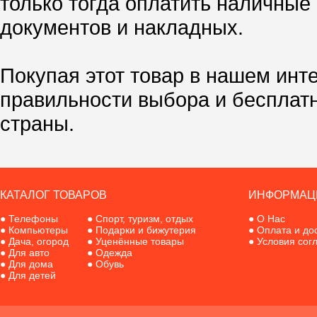
только тогда оплатить наличные
документов и накладных.
Покупая этот товар в нашем инт
правильности выбора и бесплат
страны.
КАТАЛОГ ТОВАРОВ
ИНФОРМАЦ
●
Телефоны
●
Спорт, туризм, отдых
●
О Нас
●
Компьютеры
●
Подарки и бижутерия
●
Оплата и до
●
Дача, огород
●
Уценённые товары
●
Условия сог
●
Для авто
●
Одежда
●
Для дома
●
Обувь
●
Для детей