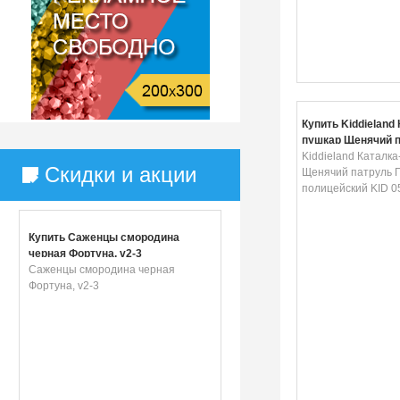
Купить Kiddieland 
пушкар Щенячий 
Гонщик-полицейск
Kiddieland Каталк
Скидки и акции
055467
Щенячий патруль 
полицейский KID 0
Купить Саженцы смородина
черная Фортуна, v2-3
Саженцы смородина черная
Фортуна, v2-3