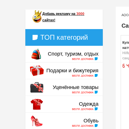
Добавь
рекламу на
3000
AQO
сайтах!
Са
ТОП категорий
Куп
нат
Спорт, туризм, отдых
Hil
сан
6 
Подарки и бижутерия
Уценённые товары
Одежда
Обувь