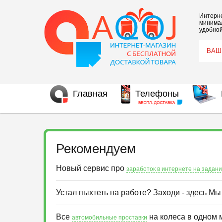
Интерне
минимал
удобной
Главная
Телефоны
Рекомендуем
Новый сервис про
заработок в интернете на задан
Устал пыхтеть на работе? Заходи - здесь М
Все
на колеса в одном 
автомобильные проставки