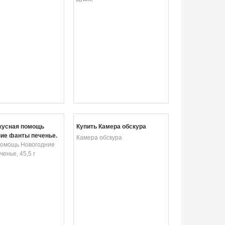
кусная помощь
Купить Камера обскура
ие фанты печенье,
Камера обскура
помощь Новогодние
енье, 45,5 г