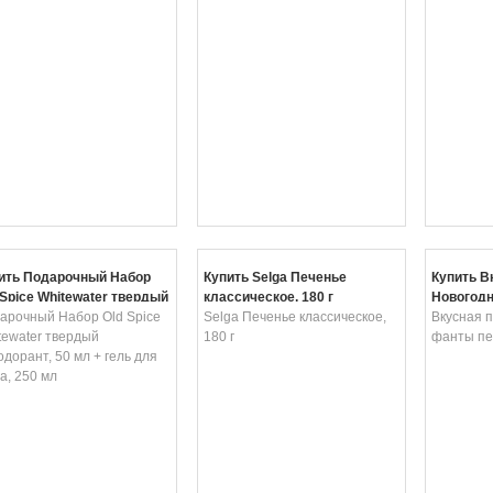
ить Подарочный Набор
Купить Selga Печенье
Купить В
 Spice Whitewater твердый
классическое, 180 г
Новогодн
одорант, 50 мл + гель для
арочный Набор Old Spice
Selga Печенье классическое,
45,5 г
Вкусная 
а, 250 мл
tewater твердый
180 г
фанты печ
одорант, 50 мл + гель для
а, 250 мл