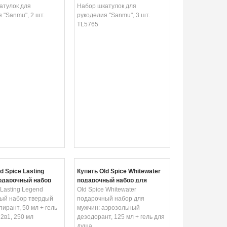
атулок для
TL5765
Набор шкатулок для
 "Sanmu", 2 шт.
рукоделия "Sanmu", 3 шт.
TL5765
d Spice Lasting
Купить Old Spice Whitewater
одарочный набор
подарочный набор для
антиперспирант, 50
 Lasting Legend
мужчин: аэрозольный
Old Spice Whitewater
ь для душа 2в1, 250
ый набор твердый
дезодорант, 125 мл + гель
подарочный набор для
ирант, 50 мл + гель
для душа, 250 мл
мужчин: аэрозольный
2в1, 250 мл
дезодорант, 125 мл + гель для
душа,