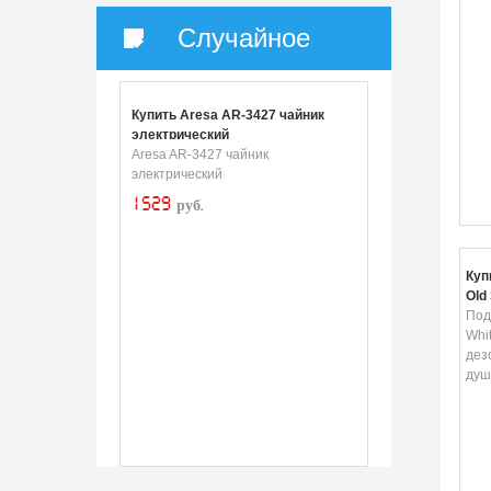
Случайное
Купить Aresa AR-3427 чайник
электрический
Aresa AR-3427 чайник
электрический
1529
руб.
Куп
Old
дез
Под
душ
Whi
дез
душ