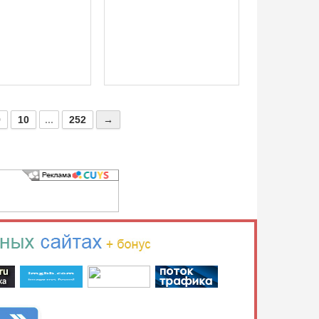
9
10
...
252
→