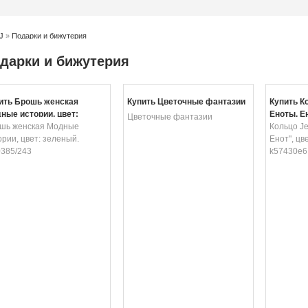
J
»
Подарки и бижутерия
дарки и бижутерия
ить Брошь женская
Купить Цветочные фантазии
Купить К
ные истории, цвет:
Еноты. Ен
Цветочные фантазии
еный. 19/0385/243
шь женская Модные
черный. 
Кольцо Je
ории, цвет: зеленый.
Енот", цв
0385/243
k57430e6