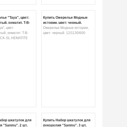
лье "Taya", цвет:
Купить Ожерелье Модные
тый, хематит. T-B-
истории, цвет: черный.
ECK-SL.HEMATITE
a", цвет:
12/1130/600
Ожерелье Модные истории,
ый, хематит. T-B-
цвет: черный. 12/1130/600
CK-SL.HEMATITE
абор шкатулок для
Купить Набор шкатулок для
я "Sanmu", 2 шт.
рукоделия "Sanmu", 3 шт.