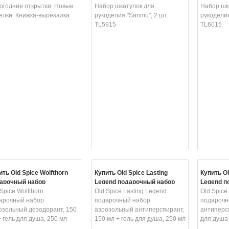
езалка
огодние открытки. Новые
TL5915
Набор шкатулок для
TL6015
Набор шк
елки. Книжка-вырезалка
рукоделия "Sanmu", 2 шт.
рукоделия
TL5915
TL6015
ить Old Spice Wolfthorn
Купить Old Spice Lasting
Купить Ol
арочный набор
Legend подарочный набор
Legend п
озольный дезодорант,
Spice Wolfthorn
аэрозольный
Old Spice Lasting Legend
твердый 
Old Spice
 мл + гель для душа, 250
арочный набор
антиперспирант, 150 мл +
подарочный набор
мл + гел
подарочн
озольный дезодорант, 150
гель для душа, 250 мл
аэрозольный антиперспирант,
мл
антиперсп
+ гель для душа, 250 мл
150 мл + гель для душа, 250 мл
для душа 