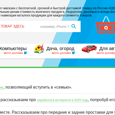
т-магазин с бесплатной, срочной и быстрой доставкой товара по России AQO
ьным ценам стоимость конечного продукта. Недорогие, дешёвые и всегда вос
 навигации каталога продукции для каждого сегмента товаров.
например, iPhone 7
Компьютеры
Дача, огород
Для ав
, позволяющий вступить в «семью».
иях
ы рассказываем про
, попробуй ег
заработок в интернете в 2025 году
месте. Рассказываем про передние и задние проставки для