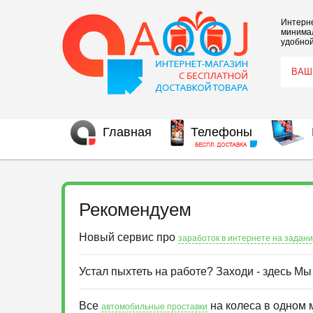
Интерне
минимал
удобной
Главная
Телефоны
Рекомендуем
Новый сервис про
заработок в интернете на задан
Устал пыхтеть на работе? Заходи - здесь М
Все
на колеса в одном 
автомобильные проставки