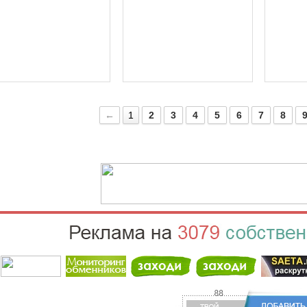
←
1
2
3
4
5
6
7
8