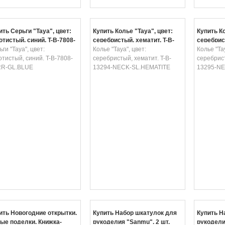
ить Серьги "Taya", цвет:
Купить Колье "Taya", цвет:
Купить Ко
отистый, синий. T-B-7808-
серебристый, хематит. T-B-
серебрис
R-GL.BLUE
ги "Taya", цвет:
13294-NECK-SL.HEMATITE
Колье "Taya", цвет:
13295-N
Колье "Tay
отистый, синий. T-B-7808-
серебристый, хематит. T-B-
серебрист
R-GL.BLUE
13294-NECK-SL.HEMATITE
13295-NE
ить Новогодние открытки.
Купить Набор шкатулок для
Купить Н
ые поделки. Книжка-
рукоделия "Sanmu", 2 шт.
рукодели