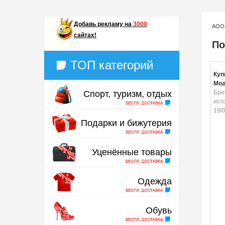
Добавь
рекламу на
3000
AQO
сайтах!
По
ТОП категорий
Куп
Мод
Спорт, туризм, отдых
зел
Бро
ист
19/
Подарки и бижутерия
Уценённые товары
Одежда
Обувь