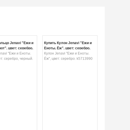
ольцо Jenavi "Ежи и
Купить Кулон Jenavi "Ежи и
от", цвет: серебро,
Еноты. Ёж", цвет: серебро.
k57430e6
navi "Ежи и Еноты.
k5713990
Кулон Jenavi "Ежи и Еноты.
ет: серебро, черный.
Ёж", цвет: серебро. k5713990