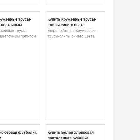
ружевные трусы-
Купить Кружевные трусы-
с цветочным
слипы синего цвета
жевные трусы-
Emporio Armani Кружевные
с цветочным принтом
трусы-слипы синего цвета
ирюзовая футболка
Купить Белая хлопковая
м
приталенная рубашка