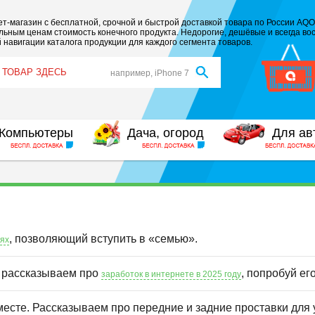
т-магазин с бесплатной, срочной и быстрой доставкой товара по России AQO
ьным ценам стоимость конечного продукта. Недорогие, дешёвые и всегда вос
 навигации каталога продукции для каждого сегмента товаров.
например, iPhone 7
Компьютеры
Дача, огород
Для ав
, позволяющий вступить в «семью».
иях
ы рассказываем про
, попробуй ег
заработок в интернете в 2025 году
месте. Рассказываем про передние и задние проставки для