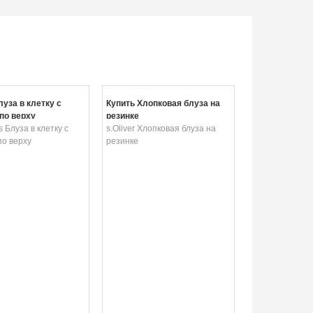
луза в клетку с
Купить Хлопковая блуза на
по верху
резинке
 Блуза в клетку с
s.Oliver Хлопковая блуза на
по верху
резинке