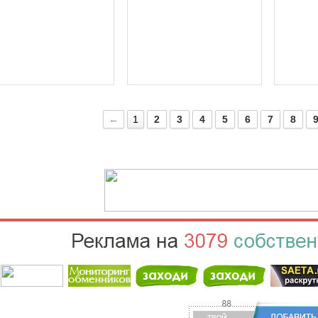
←
1
2
3
4
5
6
7
8