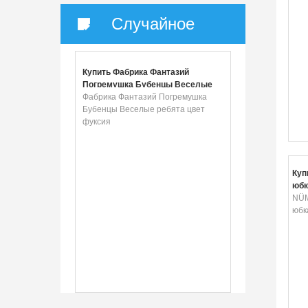
Случайное
Купить Фабрика Фантазий
Погремушка Бубенцы Веселые
ребята цвет фуксия
Фабрика Фантазий Погремушка
Бубенцы Веселые ребята цвет
фуксия
Куп
юбк
NÜM
юбк