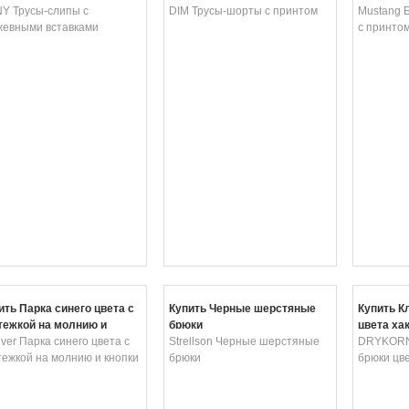
Y Трусы-слипы с
DIM Трусы-шорты с принтом
Mustang 
жевными вставками
с принто
ить Парка синего цвета с
Купить Черные шерстяные
Купить К
тежкой на молнию и
брюки
цвета ха
пки
iver Парка синего цвета с
Strellson Черные шерстяные
DRYKORN
тежкой на молнию и кнопки
брюки
брюки цве