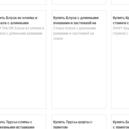
ить Блуза из хлопка и
Купить Блуза с длинными
Купить К
ала с длинными
рукавами и застежкой на
стринги 
авами
 TAILOR Блуза из хлопка и
спине
Cinque Блуза с длинными
принтом
DKNY Кру
ала с длинными рукавами
рукавами и застежкой на
стринги 
спине
ить Трусы-слипы с
Купить Трусы-шорты с
Купить Б
жевными вставками
принтом
с принто