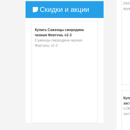
DKN
Скидки и акции
кру
Купить Саженцы смородина
черная Фортуна, v2-3
Саженцы смородина черная
Фортуна, v2-3
Куп
зас
кно
s.Ol
зас