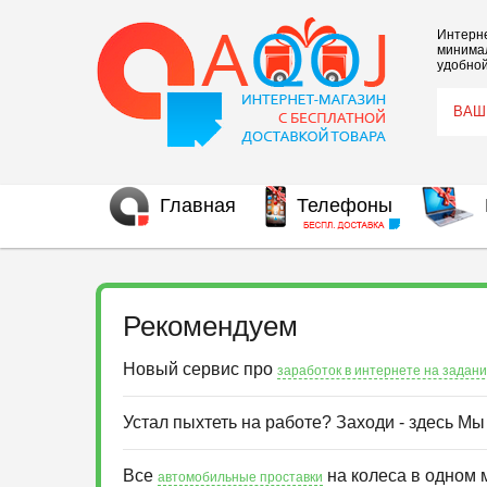
Интерне
минимал
удобной
Главная
Телефоны
Рекомендуем
Новый сервис про
заработок в интернете на задан
Устал пыхтеть на работе? Заходи - здесь М
Все
на колеса в одном 
автомобильные проставки