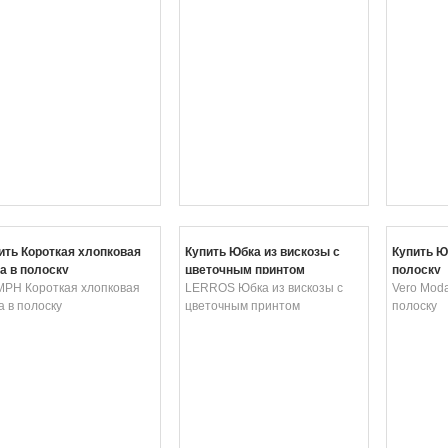
ить Короткая хлопковая
Купить Юбка из вискозы с
Купить Ю
а в полоску
цветочным принтом
полоску
PH Короткая хлопковая
LERROS Юбка из вискозы с
Vero Mod
а в полоску
цветочным принтом
полоску