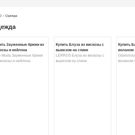
J
»
Одежда
ежда
ить Зауженные брюки из
Купить Блуза из вискозы с
Купить Б
козы и нейлона
вырезом на спине
воланом 
o Moda Зауженные брюки
LERROS Блуза из вискозы с
Glamorous
вискозы и нейлона
вырезом на спине
воланом 