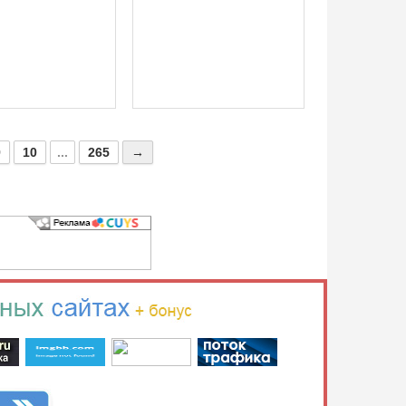
9
10
...
265
→