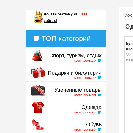
Добавь
рекламу на
3000
AQO
сайтах!
Од
ТОП категорий
Куп
вис
Спорт, туризм, отдых
Ver
из 
Подарки и бижутерия
Уценённые товары
Одежда
Обувь