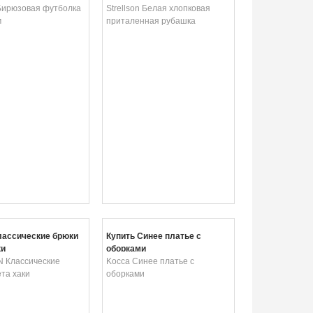
Бирюзовая футболка
Strellson Белая хлопковая
м
приталенная рубашка
лассические брюки
Купить Синее платье с
ки
оборками
 Классические
Kocca Синее платье с
та хаки
оборками