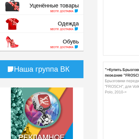
Уценённые товары
Одежда
Обувь
Наша группа ВК
">Купить Брызгов
передние "FROSC
Volkswagen Polo, 2
Брызговики перед
"FROSCH", для Vol
Polo, 2010->