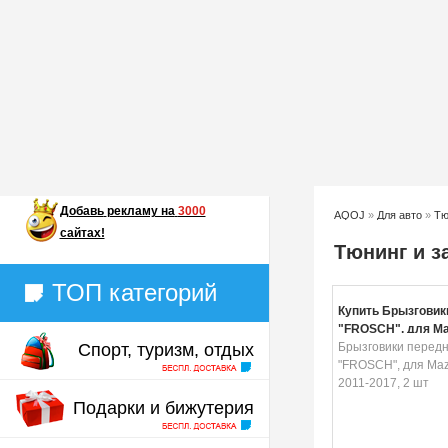
Добавь
рекламу на
3000
AQOJ
»
Для авто
»
Тю
сайтах!
Тюнинг и з
ТОП категорий
Купить Брызговик
"FROSCH", для Ma
Спорт, туризм, отдых
2011-2017, 2 шт
Брызговики перед
"FROSCH", для Maz
2011-2017, 2 шт
Подарки и бижутерия