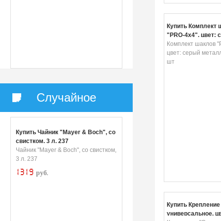
Купить Комплект 
"PRO-4x4", цвет: 
металлик, 3,25 т, 
Комплект шаклов "
цвет: серый металли
шт
Случайное
Купить Чайник "Mayer & Boch", со
свистком, 3 л. 237
Чайник "Mayer & Boch", со свистком,
3 л. 237
1319
руб.
Купить Крепление 
универсальное, цв