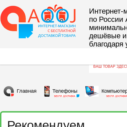
Интернет-м
по России 
минимальны
дешёвые и 
благодаря 
сегмента т
Главная
Телефоны
Компьюте
Рекомендуем