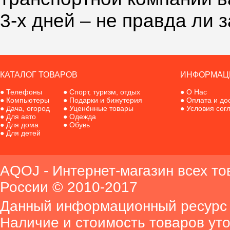
3-х дней – не правда ли 
КАТАЛОГ ТОВАРОВ
ИНФОРМАЦ
●
Телефоны
●
Спорт, туризм, отдых
●
О Нас
●
Компьютеры
●
Подарки и бижутерия
●
Оплата и до
●
Дача, огород
●
Уценённые товары
●
Условия сог
●
Для авто
●
Одежда
●
Для дома
●
Обувь
●
Для детей
AQOJ - Интернет-магазин всех то
России © 2010-2017
Данный информационный ресурс 
Наличие и стоимость товаров ут