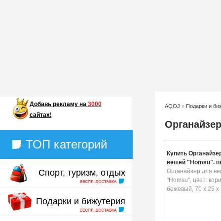
Добавь
рекламу на
3000
AQOJ
»
Подарки и би
сайтах!
Органайзер
ТОП категорий
Купить Органайзе
вещей "Homsu", ц
Спорт, туризм, отдых
коричневый, бежев
Органайзер для в
25 х 2 см
"Homsu", цвет: кор
бежевый, 70 х 25 х 
Подарки и бижутерия