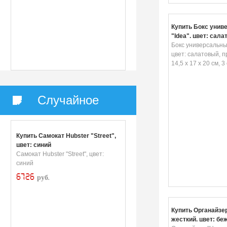
Купить Бокс унив
"Idea", цвет: сала
прозрачный, 14,5 х
Бокс универсальный
3 секции
цвет: салатовый, 
14,5 х 17 х 20 см, 3
Случайное
Купить Самокат Hubster "Street",
цвет: синий
Самокат Hubster "Street", цвет:
синий
6726
руб.
Купить Органайзе
жесткий, цвет: бе