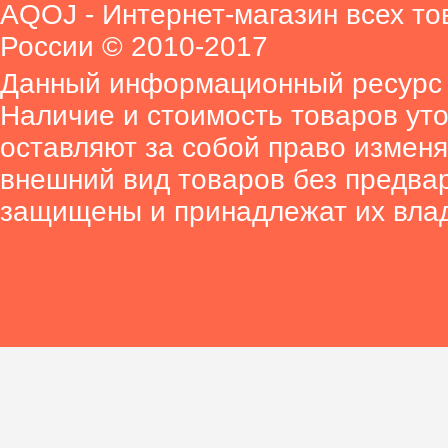
AQOJ - Интернет-магазин всех то
России © 2010-2017
Данный информационный ресурс 
Наличие и стоимость товаров ут
оставляют за собой право изменя
внешний вид товаров без предва
защищены и принадлежат их вла