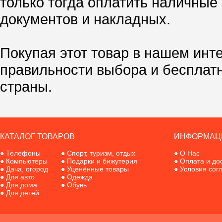
только тогда оплатить наличные
документов и накладных.
Покупая этот товар в нашем инт
правильности выбора и бесплат
страны.
КАТАЛОГ ТОВАРОВ
ИНФОРМАЦ
●
Телефоны
●
Спорт, туризм, отдых
●
О Нас
●
Компьютеры
●
Подарки и бижутерия
●
Оплата и до
●
Дача, огород
●
Уценённые товары
●
Условия сог
●
Для авто
●
Одежда
●
Для дома
●
Обувь
●
Для детей