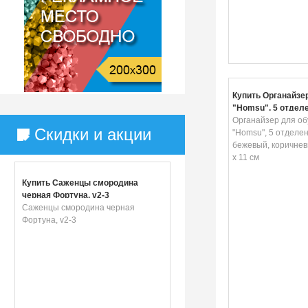
Купить Органайзе
"Homsu", 5 отделе
бежевый, коричнев
Органайзер для об
Скидки и акции
32 x 11 см
"Homsu", 5 отделен
бежевый, коричневы
x 11 см
Купить Саженцы смородина
черная Фортуна, v2-3
Саженцы смородина черная
Фортуна, v2-3