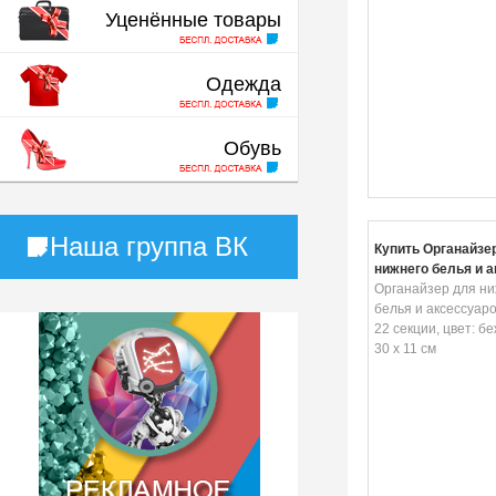
Уценённые товары
Одежда
Обувь
Наша группа ВК
Купить Органайзе
нижнего белья и 
"Homsu", 22 секци
Органайзер для ни
бежевый, 30 x 30 x
белья и аксессуаро
22 секции, цвет: бе
30 x 11 см