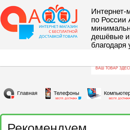
Интернет-м
по России 
минимальны
дешёвые и 
благодаря 
сегмента т
Главная
Телефоны
Компьюте
Рекомендуем