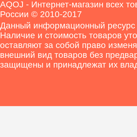
AQOJ - Интернет-магазин всех то
России © 2010-2017
Данный информационный ресурс 
Наличие и стоимость товаров ут
оставляют за собой право изменя
внешний вид товаров без предва
защищены и принадлежат их вла