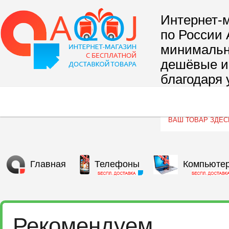
Интернет-м
по России 
минимальны
дешёвые и 
благодаря 
сегмента т
Главная
Телефоны
Компьюте
Рекомендуем