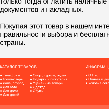
только тогда оплатить наличные
документов и накладных.
Покупая этот товар в нашем инт
правильности выбора и бесплат
страны.
КАТАЛОГ ТОВАРОВ
ИНФОРМАЦ
●
Телефоны
●
Спорт, туризм, отдых
●
О Нас
●
Компьютеры
●
Подарки и бижутерия
●
Оплата и до
●
Дача, огород
●
Уценённые товары
●
Условия сог
●
Для авто
●
Одежда
●
Для дома
●
Обувь
●
Для детей