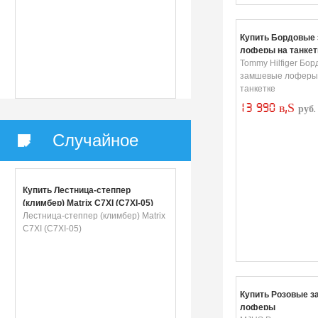
Купить Бордовые
лоферы на танкет
Tommy Hilfiger Бо
замшевые лоферы
танкетке
13 990 в‚Ѕ
руб.
Случайное
Купить Лестница-степпер
(климбер) Matrix C7XI (C7XI-05)
Лестница-степпер (климбер) Matrix
C7XI (C7XI-05)
Купить Розовые 
лоферы