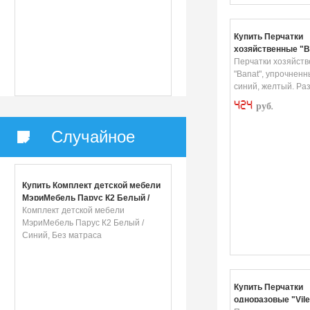
Купить Перчатки
хозяйственные "B
упрочненные, цвет
Перчатки хозяйст
желтый. Размер S
"Banat", упрочненн
синий, желтый. Ра
424
руб.
Случайное
Купить Комплект детской мебели
МэриМебель Парус К2 Белый /
Синий, Без матраса
Комплект детской мебели
МэриМебель Парус К2 Белый /
Синий, Без матраса
Купить Перчатки
одноразовые "Vile