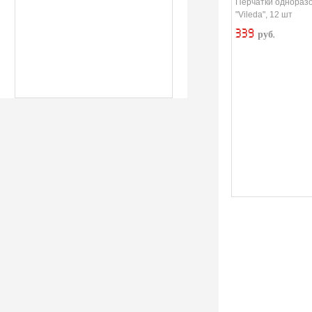
Перчатки однораз
"Vileda", 12 шт
339
руб.