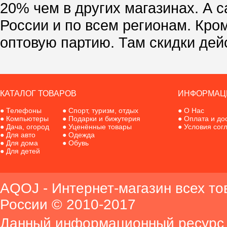
20% чем в других магазинах. А с
России и по всем регионам. Кро
оптовую партию. Там скидки дей
КАТАЛОГ ТОВАРОВ
ИНФОРМАЦ
●
Телефоны
●
Спорт, туризм, отдых
●
О Нас
●
Компьютеры
●
Подарки и бижутерия
●
Оплата и до
●
Дача, огород
●
Уценённые товары
●
Условия сог
●
Для авто
●
Одежда
●
Для дома
●
Обувь
●
Для детей
AQOJ - Интернет-магазин всех то
России © 2010-2017
Данный информационный ресурс 