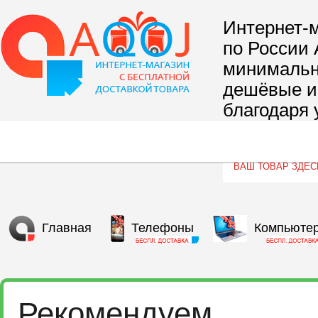
Интернет-м
по России 
минимальны
дешёвые и 
благодаря 
сегмента т
Главная
Телефоны
Компьюте
Рекомендуем