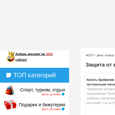
Добавь
рекламу на
3000
AQOJ
»
Дача, огород
сайтах!
Защита от 
ТОП категорий
Купить Удобрение
натуральное орга
Спорт, туризм, отдых
"EcoStyle", для х
Удобрение натура
вечнозелёных раст
органическое "EcoS
на 25 м2
хвойных и вечнозе
растений, 1 кг на 2
Подарки и бижутерия