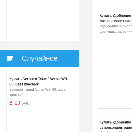
Купить Удобрение
для цветущих раст
мл
Удобрение "Pokon"
цветущих растений
Случайное
Купить Беговел Triumf Active WB-
06, цвет красный
Беговел Triumf Active WB-06, цвет
красный
2700
руб.
Купить Удобрение 
суперконцентриро