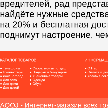
вредителей, рад предста
найдёте нужные средства
на 20% и бесплатная дос
поднимут настроение, че
КАТАЛОГ ТОВАРОВ
ИНФОРМАЦ
●
Телефоны
●
Спорт, туризм, отдых
●
О Нас
●
Компьютеры
●
Подарки и бижутерия
●
Оплата и до
●
Дача, огород
●
Уценённые товары
●
Условия сог
●
Для авто
●
Одежда
●
Для дома
●
Обувь
●
Для детей
AQOJ - Интернет-магазин всех то