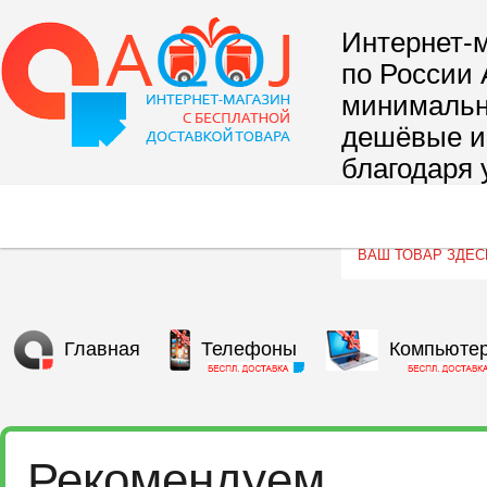
Интернет-м
по России 
минимальны
дешёвые и 
благодаря 
сегмента т
Главная
Телефоны
Компьюте
Рекомендуем