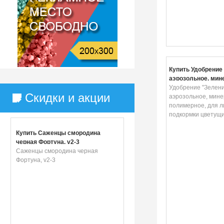
Купить Удобрение 
аэрозольное, мин
полимерное, для 
Удобрение "Зелени
Скидки и акции
подкормки цвету
аэрозольное, мине
растений
полимерное, для л
подкормки цветущи
Купить Саженцы смородина
черная Фортуна, v2-3
Саженцы смородина черная
Фортуна, v2-3