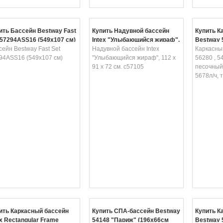
ить Бассейн Bestway Fast
Купить Надувной бассейн
Купить К
 57294ASS16 (549х107 см)
Intex "Улыбающийся жираф",
Bestway 5
сейн Bestway Fast Set
112 х 91 х 72 см. с57105
Надувной бассейн Intex
(26000 л
Каркасны
94ASS16 (549х107 см)
"Улыбающийся жираф", 112 х
насос 567
56280 , 5
91 х 72 см. с57105
лестница
песочный
5678л/ч, т
ить Каркасный бассейн
Купить СПА-бассейн Bestway
Купить К
ex Rectangular Frame
54148 "Париж" (196х66см
Bestway 