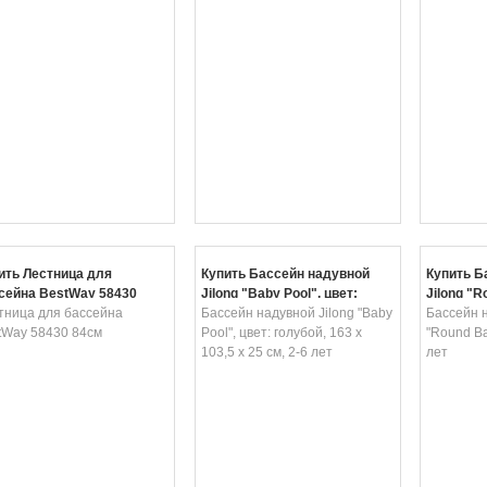
ить Лестница для
Купить Бассейн надувной
Купить Б
сейна BestWay 58430
Jilong "Baby Pool", цвет:
Jilong "R
м
тница для бассейна
голубой, 163 х 103,5 x 25 см,
Бассейн надувной Jilong "Baby
см, 2-6 л
Бассейн н
tWay 58430 84см
2-6 лет
Pool", цвет: голубой, 163 х
"Round Ba
103,5 x 25 см, 2-6 лет
лет