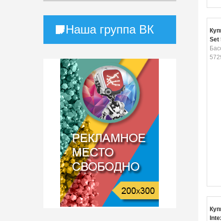
Наша группа ВК
Куп
Set
Бас
572
Куп
Int