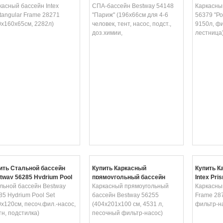
71 (260х160х65см, 2282л)
касный бассейн Intex
для 4-6 человек, тент, насос,
СПА-бассейн Bestway 54148
(366х100
Каркасны
tangular Frame 28271
подст., доз.химии, подсветка,
"Париж" (196х66см для 4-6
насос, л
56379 "Ро
0х160х65см, 2282л)
пульт)
человек, тент, насос, подст.,
9150л, фи
доз.химии,
лестница
ить Стальной бассейн
Купить Каркасный
Купить К
tway 56285 Hydrium Pool
прямоугольный бассейн
Intex Pri
 (360х120см, песоч.фил.-
льной бассейн Bestway
Bestway 56255 (404х201х100
Каркасный прямоугольный
(366х98с
Каркасный
ос, лестн, подстилка)
85 Hydrium Pool Set
см, 4531 л, песочный фильтр-
бассейн Bestway 56255
лестница
Frame 28
0х120см, песоч.фил.-насос,
насос)
(404х201х100 см, 4531 л,
фильтр-на
тн, подстилка)
песочный фильтр-насос)