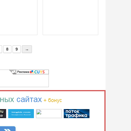
8
9
→