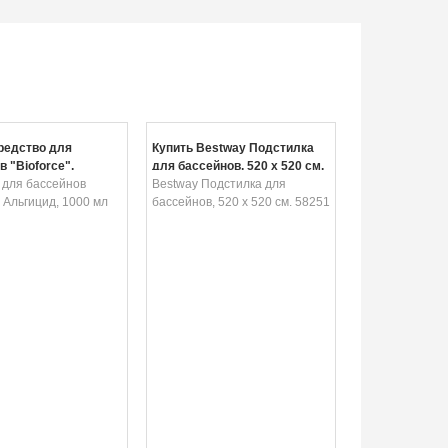
редство для
Купить Bestway Подстилка
 "Bioforce",
для бассейнов, 520 х 520 см.
, 1000 мл
 для бассейнов
58251
Bestway Подстилка для
", Альгицид, 1000 мл
бассейнов, 520 х 520 см. 58251