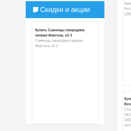
282
Кар
Скидки и акции
Rec
(26
Купить Саженцы смородина
черная Фортуна, v2-3
Саженцы смородина черная
Фортуна, v2-3
Куп
Bes
Set
Ста
нас
562
(36
лес