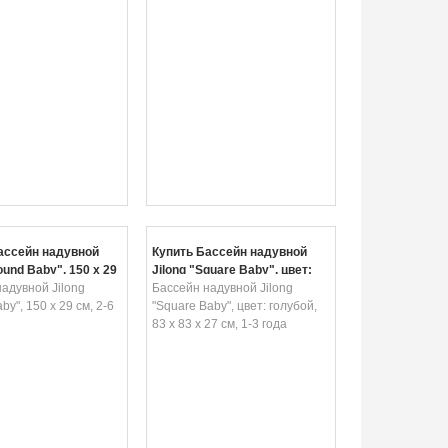
ассейн надувной
Купить Бассейн надувной
ound Baby", 150 х 29
Jilong "Square Baby", цвет:
ет
адувной Jilong
голубой, 83 х 83 x 27 см, 1-3
Бассейн надувной Jilong
by", 150 х 29 см, 2-6
года
"Square Baby", цвет: голубой,
83 х 83 x 27 см, 1-3 года