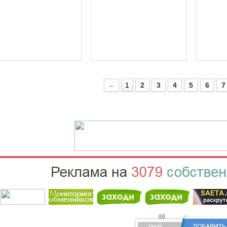
←
1
2
3
4
5
6
7