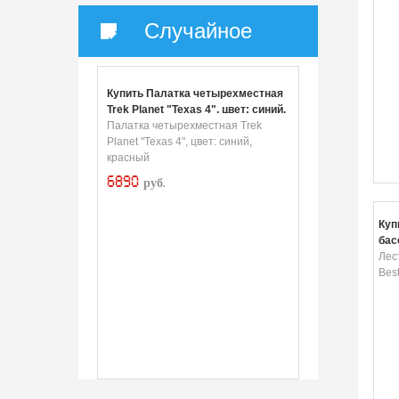
Случайное
Купить Палатка четырехместная
Trek Planet "Texas 4", цвет: синий,
красный
Палатка четырехместная Trek
Planet "Texas 4", цвет: синий,
красный
6890
руб.
Куп
бас
84с
Лес
Bes