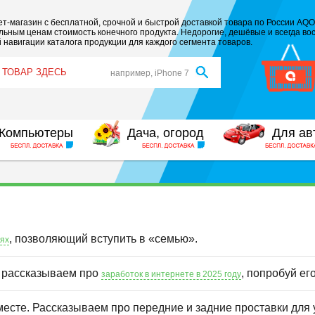
т-магазин с бесплатной, срочной и быстрой доставкой товара по России AQO
ьным ценам стоимость конечного продукта. Недорогие, дешёвые и всегда вос
 навигации каталога продукции для каждого сегмента товаров.
например, iPhone 7
Компьютеры
Дача, огород
Для ав
, позволяющий вступить в «семью».
иях
ы рассказываем про
, попробуй ег
заработок в интернете в 2025 году
месте. Рассказываем про передние и задние проставки для