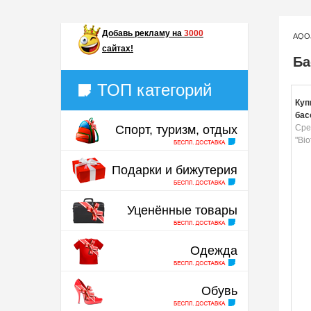
Добавь
рекламу на
3000
AQO
сайтах!
Ба
ТОП категорий
Куп
бас
Спорт, туризм, отдых
100
Сре
"Bio
Подарки и бижутерия
Уценённые товары
Одежда
Обувь