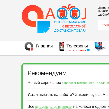
Интерне
минимал
удобной
Главная
Телефоны
Рекомендуем
Новый сервис про
заработок в интернете на задан
Устал пыхтеть на работе? Заходи - здесь М
Все
на колеса в одном 
автомобильные проставки