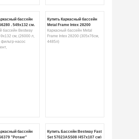
аркасный бассейн
Купить Каркасный бассейн
6280 , 549х132 см,
Metal Frame Intex 28200
, песочный фильтр-
й бассейн Bestway
(305х76см, 4485л)
Каркасный бассейн Metal
8л/ч, тент,
49х132 см, (26000 л,
Frame Intex 28200 (305х76см,
, подстилка)
 фильтр-насос
4485л)
ент,
аркасный бассейн
Купить Бассейн Bestway Fast
56379 "Ротанг"
Set 57023ASS08 (457x107 см)