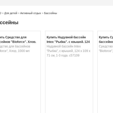
J
»
Для детей
»
Активный отдых
»
Бассейны
ссейны
ить Средство для
Купить Надувной бассейн
Купить С
сейнов "Bioforce", Хлор,
Intex "Рыбка", с крышей, 124
бассейнов
0 мл
дство для бассейнов
х 109 х 71 см, 1-3 года.
Надувной бассейн Intex
Альгицид
Средство
force", Хлор, 1000 мл
с57109
"Рыбка", с крышей, 124 х 109 х
"Bioforce
71 см, 1-3 года. с57109