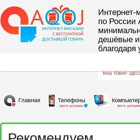
Интернет-м
по России 
минимальны
дешёвые и 
благодаря 
сегмента т
Главная
Телефоны
Компьюте
Рекомендуем