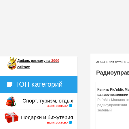
Добавь
рекламу на
3000
AQOJ
»
Для детей
»
С
сайтах!
Радиоупра
ТОП категорий
Купить Pic'nMix М
радиоуправлении 
Спорт, туризм, отдых
зеленый
Pic'nMix Машина н
радиоуправлении Т
зеленый
Подарки и бижутерия