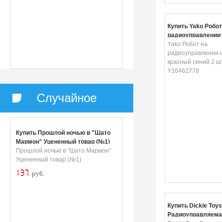
Купить Yako Робот
радиоуправлении 
красный синий 2 
Yako Робот на
Y16462778
радиоуправлении 
красный синий 2 ш
Y16462778
Случайное
Купить Прошлой ночью в "Шато
Мармон" Уцененный товар (№1)
Прошлой ночью в "Шато Мармон"
Уцененный товар (№1)
137
руб.
Купить Dickie Toys
Радиоуправляема