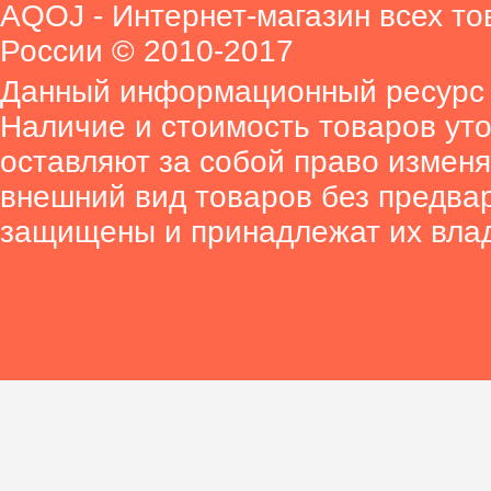
AQOJ - Интернет-магазин всех то
России © 2010-2017
Данный информационный ресурс 
Наличие и стоимость товаров ут
оставляют за собой право изменя
внешний вид товаров без предва
защищены и принадлежат их вла