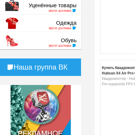
Уценённые товары
Одежда
Обувь
Наша группа ВК
Купить Квадрокопт
Hubsan X4 Air Pro
FPV WiFi
Квадрокоптер - Hub
Pro waypoints FPV 