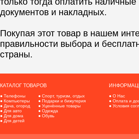
только тогда оплатить наличные
документов и накладных.
Покупая этот товар в нашем инт
правильности выбора и бесплат
страны.
КАТАЛОГ ТОВАРОВ
ИНФОРМАЦ
●
Телефоны
●
Спорт, туризм, отдых
●
О Нас
●
Компьютеры
●
Подарки и бижутерия
●
Оплата и до
●
Дача, огород
●
Уценённые товары
●
Условия сог
●
Для авто
●
Одежда
●
Для дома
●
Обувь
●
Для детей