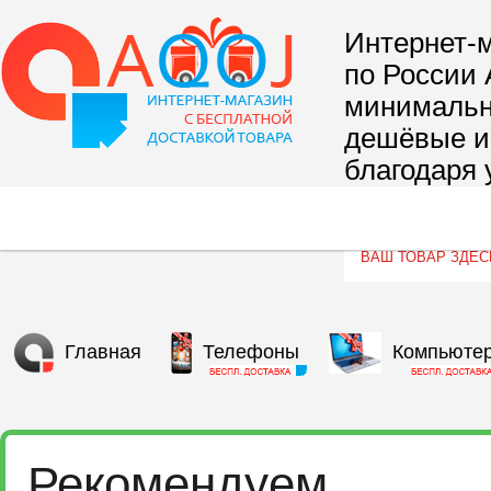
Интернет-м
по России 
минимальны
дешёвые и 
благодаря 
сегмента т
Главная
Телефоны
Компьюте
Рекомендуем