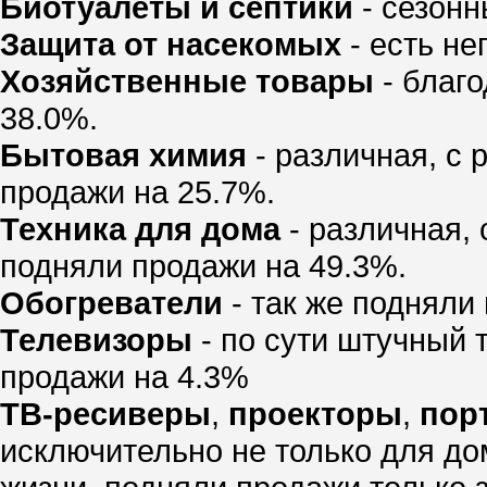
Биотуалеты и септики
- сезонн
Защита от насекомых
- есть не
Хозяйственные товары
- благ
38.0%.
Бытовая химия
- различная, с
продажи на 25.7%.
Техника для дома
- различная,
подняли продажи на 49.3%.
Обогреватели
- так же подняли
Телевизоры
- по сути штучный 
продажи на 4.3%
ТВ-ресиверы
,
проекторы
,
пор
исключительно не только для до