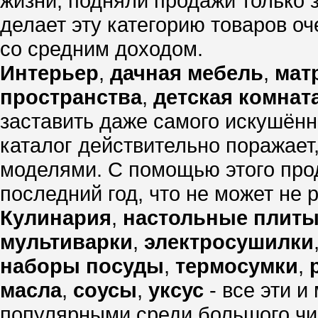
жизни, подняли продажи только 
делает эту категорию товаров о
со средним доходом.
Интерьер
,
дачная мебель
,
мат
пространства
,
детская комнат
заставить даже самого искушённ
каталог действительно поражает
моделями. С помощью этого про
последний год, что не может не 
Кулинария
,
настольные плит
мультиварки
,
электросушилки
наборы посуды
,
термосумки
,
масла
,
соусы
,
уксус
- все эти и
популярными среди большого чис