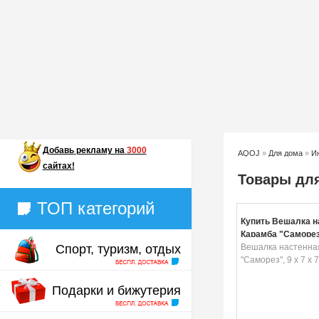
Добавь
рекламу на
3000
AQOJ
»
Для дома
»
И
сайтах!
Товары для
ТОП категорий
Купить Вешалка н
Карамба "Саморез",
Спорт, туризм, отдых
см
Вешалка настенна
"Саморез", 9 x 7 x 7
Подарки и бижутерия