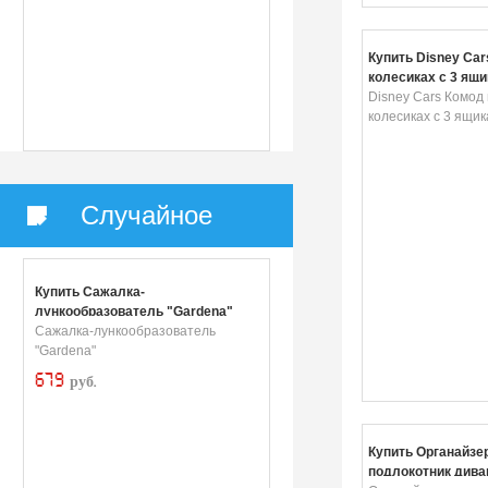
Купить Disney Car
колесиках с 3 ящи
л
Disney Cars Комод
колесиках с 3 ящик
Случайное
Купить Сажалка-
лункообразователь "Gardena"
Сажалка-лункообразователь
"Gardena"
679
руб.
Купить Органайзер
подлокотник дива