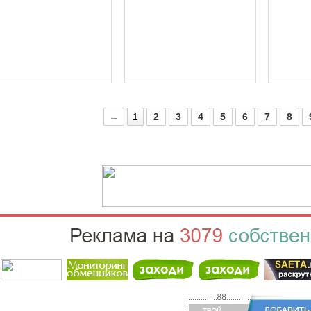
←
1
2
3
4
5
6
7
8