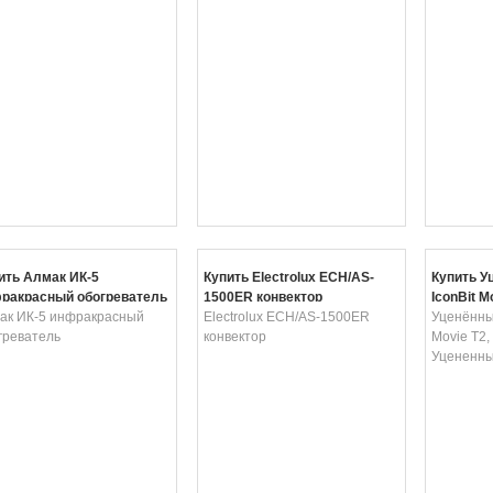
ить Алмак ИК-5
Купить Electrolux ECH/AS-
Купить У
ракрасный обогреватель
1500ER конвектор
IconBit M
ак ИК-5 инфракрасный
Electrolux ECH/AS-1500ER
ресивер 
Уценённый
греватель
конвектор
(№5)
Movie T2,
Уцененны