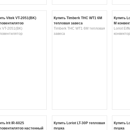
ить Vitek VT-2051(BK)
Купить Timberk THC WT1 6M
Купить Lo
ловентилятор
тепловая завеса
M конвек
ek VT-2051(BK)
Timberk THC WT1 6M тепловая
Loriot Eif
ловентилятор
завеса
конвекто
ть Irit IR-6025
Купить Loriot LT-30P тепловая
Купить Lo
ловентилятор настенный
пушка
пушка