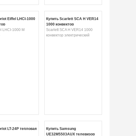
riot Eiffel LHCI-1000
Купить Scarlett SCA H VER14
тор
1000 конвектор
fel LHCI-1000 M
электрический
Scarlett SCA H VER14 1000
р
конвектор электрический
riot LT-24P тепловая
Купить Samsung
UE32M5503AUX телевизор