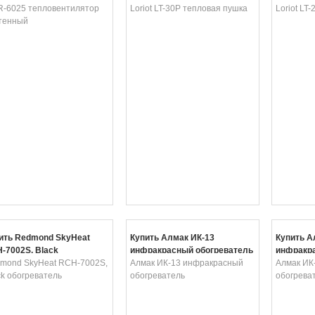
t IR-6025 тепловентилятор
Loriot LT-30P тепловая пушка
Loriot LT
тенный
ить Redmond SkyHeat
Купить Алмак ИК-13
Купить А
-7002S, Black
инфракрасный обогреватель
инфракра
греватель
mond SkyHeat RCH-7002S,
Алмак ИК-13 инфракрасный
Алмак ИК
ck обогреватель
обогреватель
обогрева