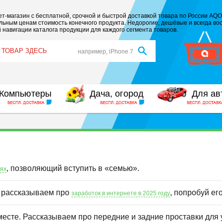
т-магазин с бесплатной, срочной и быстрой доставкой товара по России AQO
ьным ценам стоимость конечного продукта. Недорогие, дешёвые и всегда вос
 навигации каталога продукции для каждого сегмента товаров.
например, iPhone 7
Компьютеры
Дача, огород
Для ав
, позволяющий вступить в «семью».
иях
ы рассказываем про
, попробуй ег
заработок в интернете в 2025 году
месте. Рассказываем про передние и задние проставки для