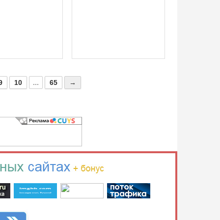
9
10
...
65
→