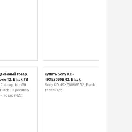
ценённый товар.
Купить Sony KD-
ovie T2, Black ТВ
49XE8096BR2, Black
Уцененный товар
 товар. IconBit
телевизор
Sony KD-49XE8096BR2, Black
 Black ТВ ресивер
телевизор
й товар (№5)