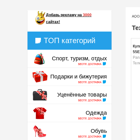
Добавь
рекламу на
3000
AQO
сайтах!
Те
ТОП категорий
Куп
55E
Спорт, туризм, отдых
Pan
Тел
Подарки и бижутерия
Уценённые товары
Одежда
Обувь