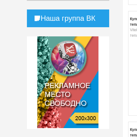
Наша группа ВК
Куп
теп
Vit
теп
Купи
теп