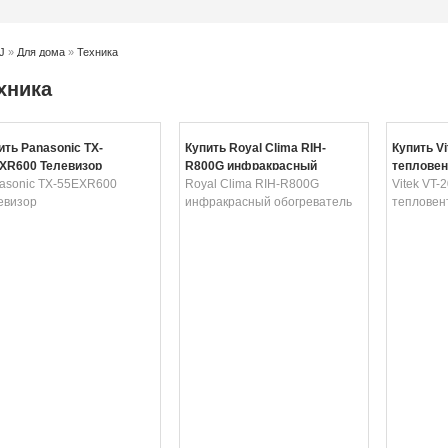
J
»
Для дома
»
Техника
хника
ить Panasonic TX-
Купить Royal Clima RIH-
Купить Vi
XR600 Телевизор
R800G инфракрасный
тепловен
asonic TX-55EXR600
обогреватель
Royal Clima RIH-R800G
Vitek VT-
евизор
инфракрасный обогреватель
тепловен