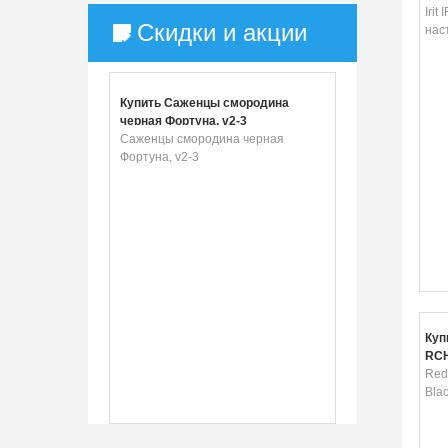
Iri
Скидки и акции
нас
Купить Саженцы смородина
черная Фортуна, v2-3
Саженцы смородина черная
Фортуна, v2-3
Куп
RCH
обо
Red
Bla