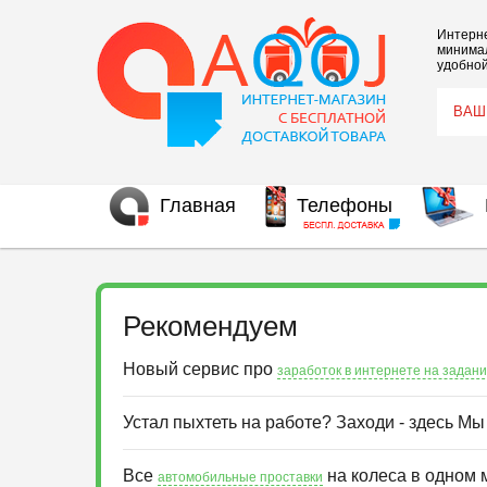
Интерне
минимал
удобной
Главная
Телефоны
Рекомендуем
Новый сервис про
заработок в интернете на задан
Устал пыхтеть на работе? Заходи - здесь М
Все
на колеса в одном 
автомобильные проставки