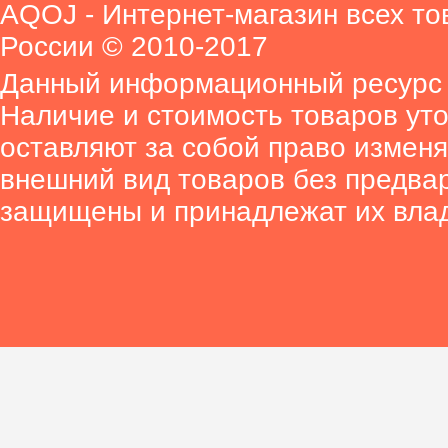
AQOJ - Интернет-магазин всех то
России © 2010-2017
Данный информационный ресурс 
Наличие и стоимость товаров ут
оставляют за собой право изменя
внешний вид товаров без предва
защищены и принадлежат их вла