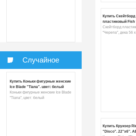
Купить Скейтборд
пластиковый Fish 
дека 56 х 15 см
Скейтборд пластик
"Черепа", дека 56 х
Случайное
Купить Коньки фигурные женские
Ice Blade "Tiana", цвет: белый
Коньки фигурные женские Ice Blade
"Tiana", цвет: белый
Купить Круизер Ri
"Disco", 22''x6'', 