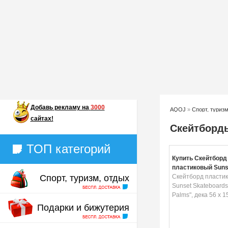
Добавь
рекламу на
3000
AQOJ
»
Спорт, туризм
сайтах!
Скейтборд
ТОП категорий
Купить Скейтборд
пластиковый Suns
Спорт, туризм, отдых
Skateboards "Tres
Скейтборд пласти
дека 56 х 15 см
Sunset Skateboards
Palms", дека 56 х 1
Подарки и бижутерия