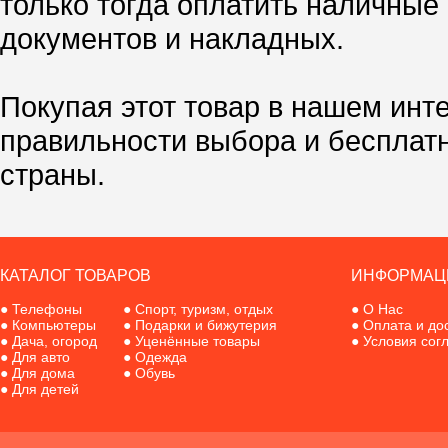
только тогда оплатить наличные
документов и накладных.
Покупая этот товар в нашем инт
правильности выбора и бесплат
страны.
КАТАЛОГ ТОВАРОВ
ИНФОРМАЦ
●
Телефоны
●
Спорт, туризм, отдых
●
О Нас
●
Компьютеры
●
Подарки и бижутерия
●
Оплата и до
●
Дача, огород
●
Уценённые товары
●
Условия сог
●
Для авто
●
Одежда
●
Для дома
●
Обувь
●
Для детей