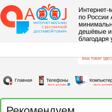
Интернет-м
по России 
минимальны
дешёвые и 
благодаря 
сегмента т
Главная
Телефоны
Компьюте
Рекомендуем