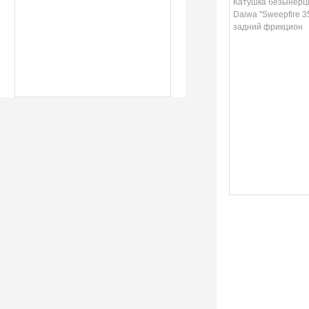
"Sweepfire 3550 A
Катушка безынерц
фрикцион
Daiwa "Sweepfire 35
задний фрикцион