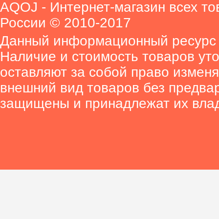
AQOJ - Интернет-магазин всех то
России © 2010-2017
Данный информационный ресурс 
Наличие и стоимость товаров ут
оставляют за собой право изменя
внешний вид товаров без предва
защищены и принадлежат их вла