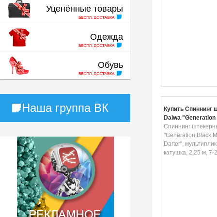
Уценённые товары
Одежда
Обувь
Наша группа ВК
Купить Спиннинг 
Daiwa "Generation
Minnow Darter",
Спиннинг штекерн
мультипликаторна
"Generation Black 
2,25 м, 7-28 г
Darter", мультипли
катушка, 2,25 м, 7-2