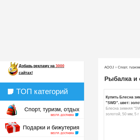
Добавь
рекламу на
3000
AQOJ
»
Спорт, туризм
сайтах!
Рыбалка и 
ТОП категорий
Купить Блесна зи
"SWD", цвет: золо
Спорт, туризм, отдых
5 г
Блесна зимняя "SW
золотой, 50 мм, 5 г
Подарки и бижутерия