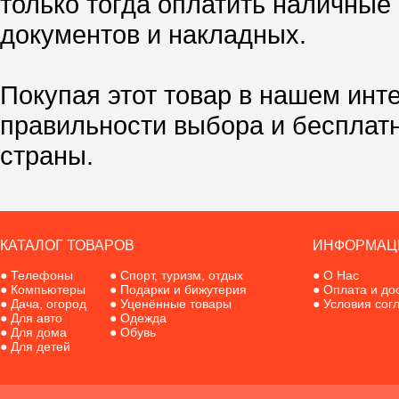
только тогда оплатить наличные
документов и накладных.
Покупая этот товар в нашем инт
правильности выбора и бесплат
страны.
КАТАЛОГ ТОВАРОВ
ИНФОРМАЦ
●
Телефоны
●
Спорт, туризм, отдых
●
О Нас
●
Компьютеры
●
Подарки и бижутерия
●
Оплата и до
●
Дача, огород
●
Уценённые товары
●
Условия сог
●
Для авто
●
Одежда
●
Для дома
●
Обувь
●
Для детей