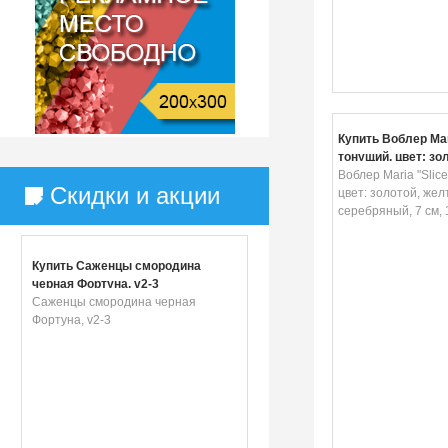
Купить Воблер Mari
тонущий, цвет: зо
желтый, серебряны
Воблер Maria "Slice
Скидки и акции
г
цвет: золотой, жел
серебряный, 7 см, 
Купить Саженцы смородина
черная Фортуна, v2-3
Саженцы смородина черная
Фортуна, v2-3