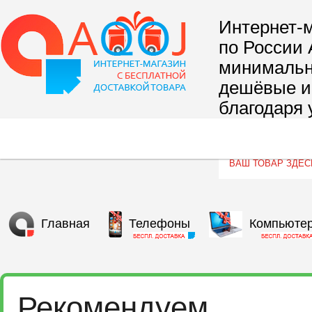
Интернет-м
по России 
минимальны
дешёвые и 
благодаря 
сегмента т
Главная
Телефоны
Компьюте
Рекомендуем