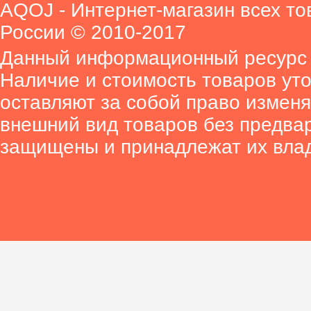
AQOJ - Интернет-магазин всех то
России © 2010-2017
Данный информационный ресурс 
Наличие и стоимость товаров ут
оставляют за собой право изменя
внешний вид товаров без предва
защищены и принадлежат их вла