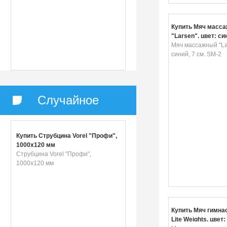
Купить Мяч масс
"Larsen", цвет: син
SM-2
Мяч массажный "Lar
синий, 7 см. SM-2
Случайное
Купить Струбцина Vorel "Профи",
1000x120 мм
Струбцина Vorel "Профи",
1000x120 мм
Купить Мяч гимна
Lite Weights, цвет