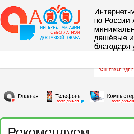
Интернет-м
по России 
минимальны
дешёвые и 
благодаря 
сегмента т
Главная
Телефоны
Компьюте
Рекомендуем