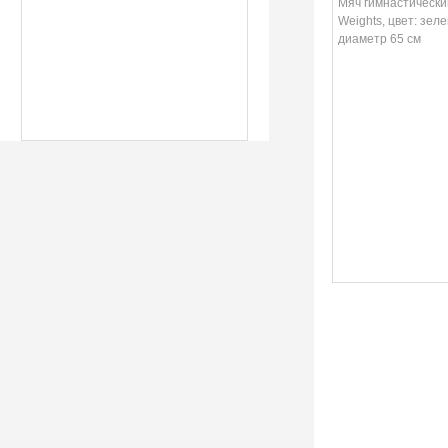
диаметр 65 см
Мяч гимнастический
Weights, цвет: зел
диаметр 65 см