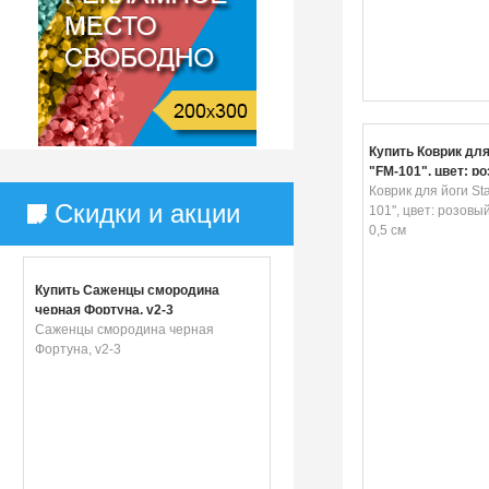
Купить Коврик для 
"FM-101", цвет: р
х 61 х 0,5 см
Коврик для йоги Star
Скидки и акции
101", цвет: розовый
0,5 см
Купить Саженцы смородина
черная Фортуна, v2-3
Саженцы смородина черная
Фортуна, v2-3