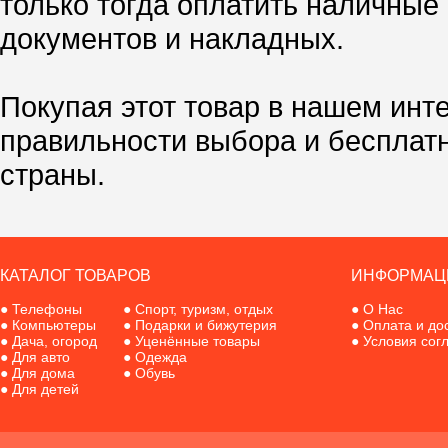
только тогда оплатить наличные
документов и накладных.
Покупая этот товар в нашем инт
правильности выбора и бесплат
страны.
КАТАЛОГ ТОВАРОВ
ИНФОРМАЦ
●
Телефоны
●
Спорт, туризм, отдых
●
О Нас
●
Компьютеры
●
Подарки и бижутерия
●
Оплата и до
●
Дача, огород
●
Уценённые товары
●
Условия сог
●
Для авто
●
Одежда
●
Для дома
●
Обувь
●
Для детей