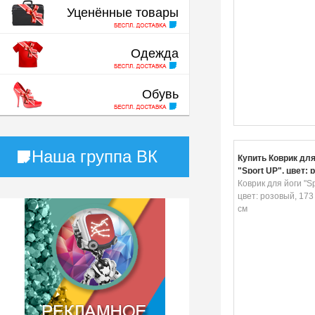
Уценённые товары
Одежда
Обувь
Наша группа ВК
Купить Коврик для
"Sport UP", цвет: 
173 х 61 х 0,6 см
Коврик для йоги "Sp
цвет: розовый, 173 
см