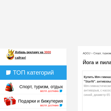
Добавь
рекламу на
3000
AQOJ
»
Спорт, туризм
сайтах!
Йога и пил
ТОП категорий
Купить Мяч гимна
"Starfit", антивзры
Спорт, туризм, отдых
насосом, цвет: си
Мяч гимнастический 
диаметр 65 см
антивзрыв, с насос
синий, диаметр 65
Подарки и бижутерия