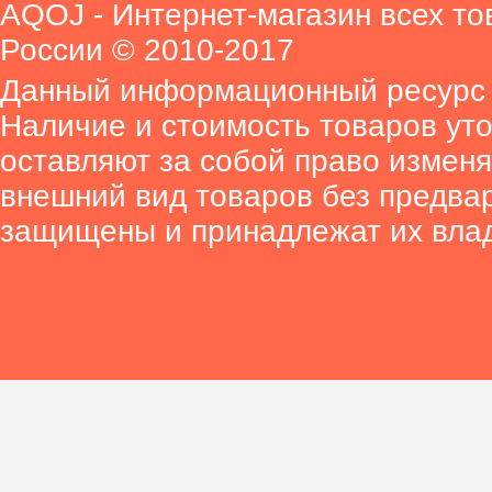
AQOJ - Интернет-магазин всех то
России © 2010-2017
Данный информационный ресурс 
Наличие и стоимость товаров ут
оставляют за собой право изменя
внешний вид товаров без предва
защищены и принадлежат их вла