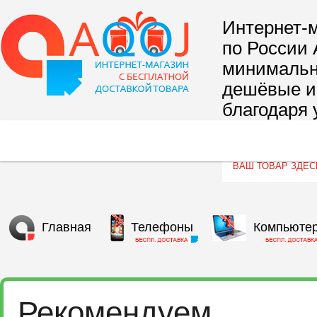
Интернет-м
по России 
минимальны
дешёвые и 
благодаря 
сегмента т
Главная
Телефоны
Компьюте
Рекомендуем