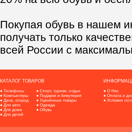
Покупая обувь в нашем и
получать только качеств
всей России с максималь
КАТАЛОГ ТОВАРОВ
ИНФОРМАЦ
●
Телефоны
●
Спорт, туризм, отдых
●
О Нас
●
Компьютеры
●
Подарки и бижутерия
●
Оплата и до
●
Дача, огород
●
Уценённые товары
●
Условия сог
●
Для авто
●
Одежда
●
Для дома
●
Обувь
●
Для детей