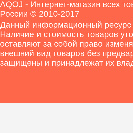
AQOJ - Интернет-магазин всех то
России © 2010-2017
Данный информационный ресурс 
Наличие и стоимость товаров ут
оставляют за собой право изменя
внешний вид товаров без предва
защищены и принадлежат их вла