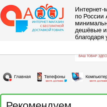
Интернет-м
по России 
минимальны
дешёвые и 
благодаря 
сегмента т
Главная
Телефоны
Компьюте
Рекомендуем