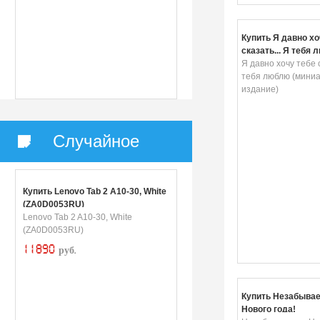
Купить Я давно хо
сказать... Я тебя
(миниатюрное изд
Я давно хочу тебе с
тебя люблю (мини
издание)
Случайное
Купить Lenovo Tab 2 A10-30, White
(ZA0D0053RU)
Lenovo Tab 2 A10-30, White
(ZA0D0053RU)
11890
руб.
Купить Незабыва
Нового года!