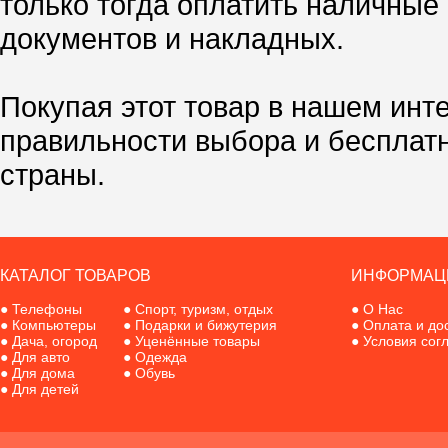
только тогда оплатить наличные
документов и накладных.
Покупая этот товар в нашем инт
правильности выбора и бесплат
страны.
КАТАЛОГ ТОВАРОВ
ИНФОРМАЦ
●
Телефоны
●
Спорт, туризм, отдых
●
О Нас
●
Компьютеры
●
Подарки и бижутерия
●
Оплата и до
●
Дача, огород
●
Уценённые товары
●
Условия сог
●
Для авто
●
Одежда
●
Для дома
●
Обувь
●
Для детей