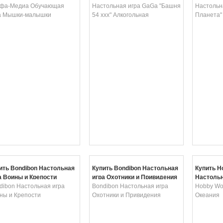
лышки
фа-Медиа Обучающая
Алкогольная
Настольная игра GaGa "Башня
Настольн
а Мышки-малышки
54 ххх" Алкогольная
Планета"
ить Bondibon Настольная
Купить Bondibon Настольная
Купить H
а Воины и Крепости
игра Охотники и Привидения
Настольн
dibon Настольная игра
Bondibon Настольная игра
Hobby Wo
ны и Крепости
Охотники и Привидения
Океания