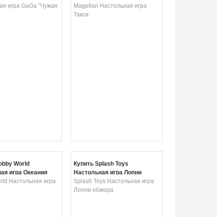
ая игра GaGa "Чужая
Magellan Настольная игра
Такси
obby World
Купить Splash Toys
ая игра Океания
Настольная игра Лопни
rld Настольная игра
обжора
Splash Toys Настольная игра
Лопни обжора