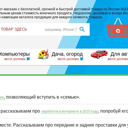
т-магазин с бесплатной, срочной и быстрой доставкой товара по России AQO
ьным ценам стоимость конечного продукта. Недорогие, дешёвые и всегда вос
 навигации каталога продукции для каждого сегмента товаров.
например, iPhone 7
Компьютеры
Дача, огород
Для ав
, позволяющий вступить в «семью».
иях
ы рассказываем про
, попробуй ег
заработок в интернете в 2025 году
месте. Рассказываем про передние и задние проставки для