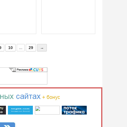
9
10
...
29
→