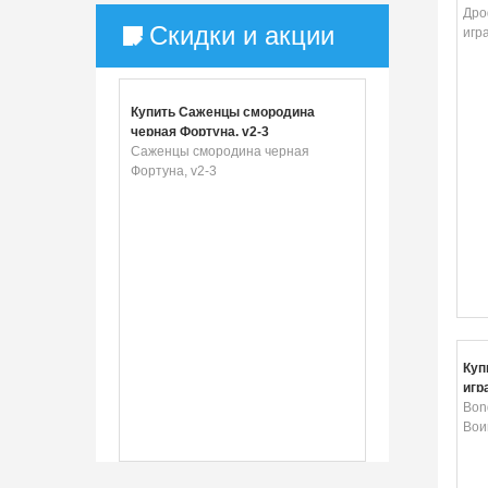
ма
Дро
Скидки и акции
игр
Купить Саженцы смородина
черная Фортуна, v2-3
Саженцы смородина черная
Фортуна, v2-3
Куп
игр
Bon
Вои