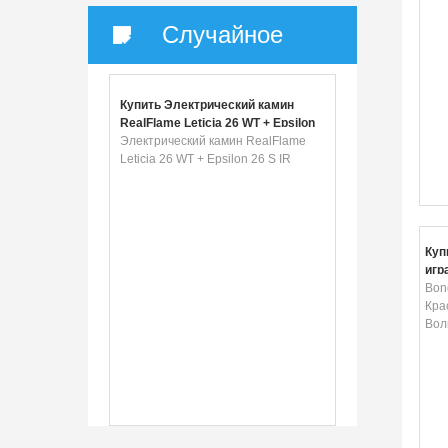
Случайное
Купить Электрический камин
RealFlame Leticia 26 WT + Epsilon
26 S IR
Электрический камин RealFlame
Leticia 26 WT + Epsilon 26 S IR
Куп
игр
Сер
Bon
Кра
Вол