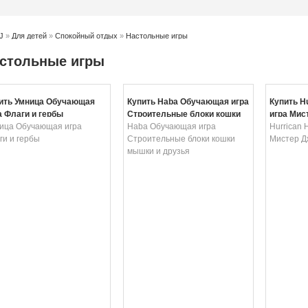
J
»
Для детей
»
Спокойный отдых
»
Настольные игры
стольные игры
ить Умница Обучающая
Купить Haba Обучающая игра
Купить H
а Флаги и гербы
Строительные блоки кошки
игра Мис
ица Обучающая игра
мышки и друзья
Haba Обучающая игра
Hurrican 
ги и гербы
Строительные блоки кошки
Мистер Д
мышки и друзья