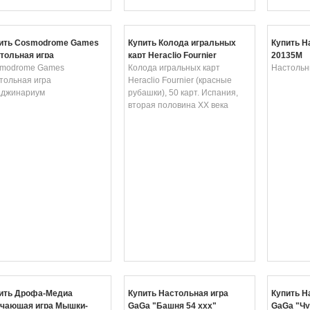
ить Cosmodrome Games
Купить Колода игральных
Купить Н
тольная игра
карт Heraclio Fournier
20135M
аджинариум
modrome Games
(красные рубашки), 50 карт.
Колода игральных карт
Настольн
тольная игра
Испания, вторая половина XX
Heraclio Fournier (красные
джинариум
века
рубашки), 50 карт. Испания,
вторая половина XX века
ить Дрофа-Медиа
Купить Настольная игра
Купить Н
чающая игра Мышки-
GaGa "Башня 54 ххх"
GaGa "Чу