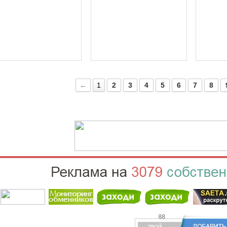
←
1
2
3
4
5
6
7
8