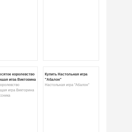
есятое королевство
Купить Настольная игра
щая игра Викторина
"Абалон"
ссника
королевство
Настольная игра "Абалон"
щая игра Викторина
ссника