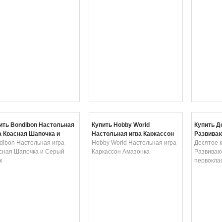
ить Bondibon Настольная
Купить Hobby World
Купить Д
а Красная Шапочка и
Настольная игра Каркассон
Развиваю
ый Волк
dibon Настольная игра
Амазонка
Hobby World Настольная игра
первокла
Десятое 
сная Шапочка и Серый
Каркассон Амазонка
Развиваю
к
первокла