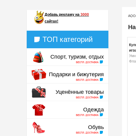
Добавь
рекламу на
3000
AQO
сайтах!
На
ТОП категорий
Куп
игр
Спорт, туризм, отдых
Умн
Фла
Подарки и бижутерия
Уценённые товары
Одежда
Обувь