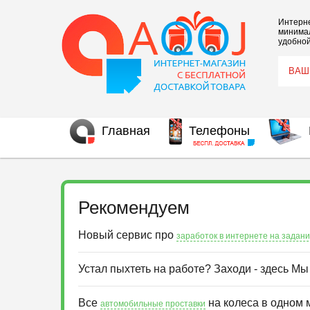
Интерне
минимал
удобной
Главная
Телефоны
Рекомендуем
Новый сервис про
заработок в интернете на задан
Устал пыхтеть на работе? Заходи - здесь М
Все
на колеса в одном 
автомобильные проставки