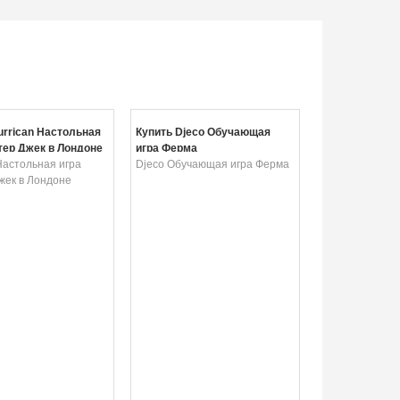
urrican Настольная
Купить Djeco Обучающая
тер Джек в Лондоне
игра Ферма
Настольная игра
Djeco Обучающая игра Ферма
жек в Лондоне