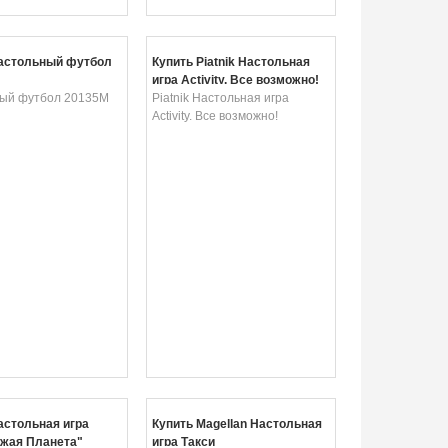
астольный футбол
Купить Piatnik Настольная
игра Activity. Все возможно!
ый футбол 20135M
Piatnik Настольная игра
Activity. Все возможно!
астольная игра
Купить Magellan Настольная
жая Планета"
игра Такси