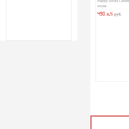
Happy Socks Сини
носки
490 в‚Ѕ
руб.