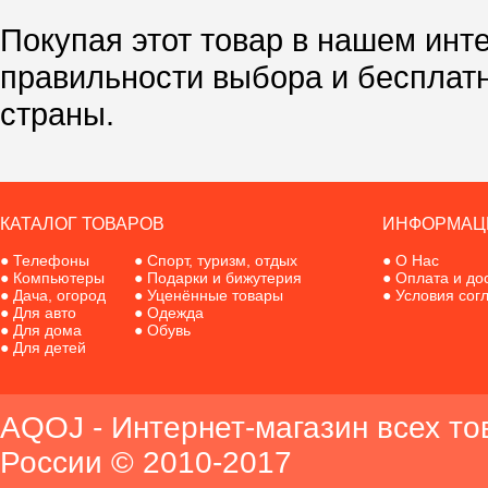
Покупая этот товар в нашем инт
правильности выбора и бесплат
страны.
КАТАЛОГ ТОВАРОВ
ИНФОРМАЦ
●
Телефоны
●
Спорт, туризм, отдых
●
О Нас
●
Компьютеры
●
Подарки и бижутерия
●
Оплата и до
●
Дача, огород
●
Уценённые товары
●
Условия сог
●
Для авто
●
Одежда
●
Для дома
●
Обувь
●
Для детей
AQOJ - Интернет-магазин всех то
России © 2010-2017