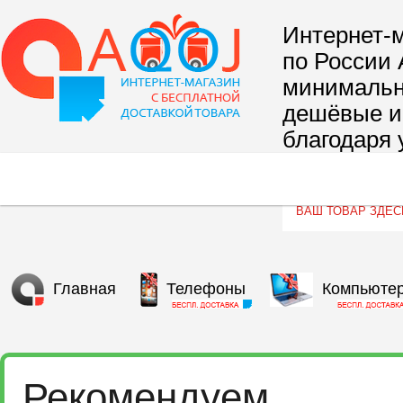
Интернет-м
по России 
минимальны
дешёвые и 
благодаря 
сегмента т
Главная
Телефоны
Компьюте
Рекомендуем