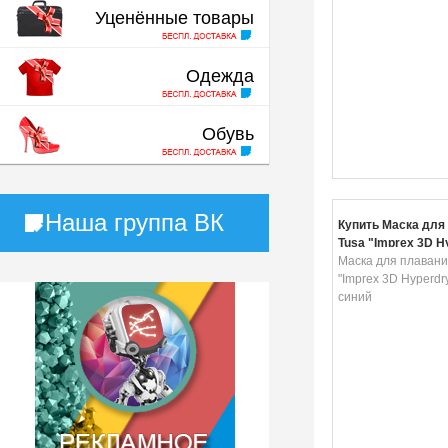
Уценённые товары
Одежда
Обувь
Наша группа ВК
Купить Маска для
Tusa "Imprex 3D H
цвет: синий
Маска для плавани
"Imprex 3D Hyperdry
синий