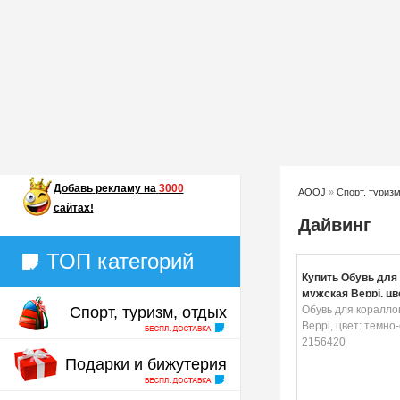
Добавь
рекламу на
3000
AQOJ
»
Спорт, туризм
сайтах!
Дайвинг
ТОП категорий
Купить Обувь для
мужская Beppi, цв
Спорт, туризм, отдых
синий. 2156420
Обувь для коралло
Beppi, цвет: темно
2156420
Подарки и бижутерия