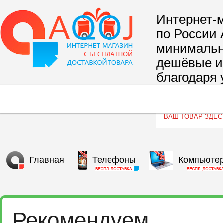
Интернет-м
по России 
минимальны
дешёвые и 
благодаря 
сегмента т
Главная
Телефоны
Компьюте
Рекомендуем