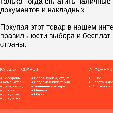
только тогда оплатить наличные
документов и накладных.
Покупая этот товар в нашем инт
правильности выбора и бесплат
страны.
КАТАЛОГ ТОВАРОВ
ИНФОРМАЦ
●
Телефоны
●
Спорт, туризм, отдых
●
О Нас
●
Компьютеры
●
Подарки и бижутерия
●
Оплата и до
●
Дача, огород
●
Уценённые товары
●
Условия сог
●
Для авто
●
Одежда
●
Для дома
●
Обувь
●
Для детей