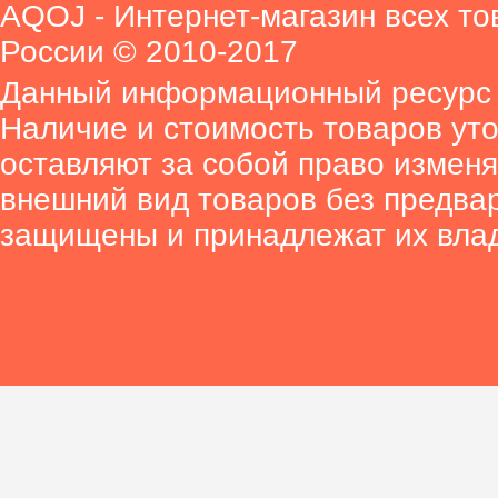
AQOJ - Интернет-магазин всех то
России © 2010-2017
Данный информационный ресурс 
Наличие и стоимость товаров ут
оставляют за собой право изменя
внешний вид товаров без предва
защищены и принадлежат их вла