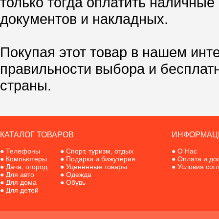
только тогда оплатить наличные
документов и накладных.
Покупая этот товар в нашем инт
правильности выбора и бесплат
страны.
КАТАЛОГ ТОВАРОВ
ИНФОРМАЦ
●
Телефоны
●
Спорт, туризм, отдых
●
О Нас
●
Компьютеры
●
Подарки и бижутерия
●
Оплата и до
●
Дача, огород
●
Уценённые товары
●
Условия сог
●
Для авто
●
Одежда
●
Для дома
●
Обувь
●
Для детей