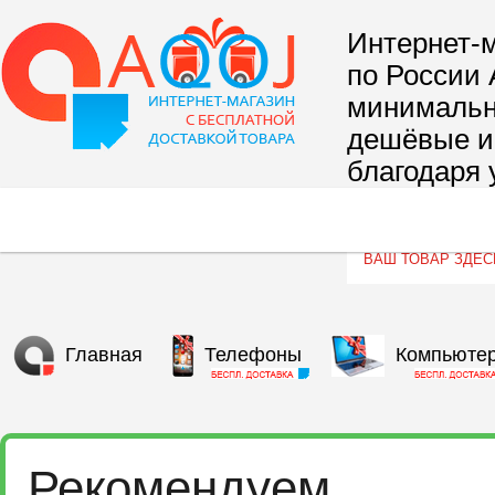
Интернет-м
по России 
минимальны
дешёвые и 
благодаря 
сегмента т
Главная
Телефоны
Компьюте
Рекомендуем