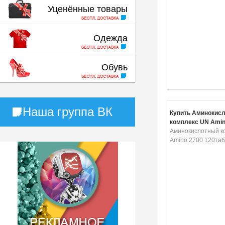
Уценённые товары
Одежда
Обувь
Наша группа ВК
Купить Аминокис
комплекс UN Amin
120таб
Аминокислотный к
Amino 2700 120таб