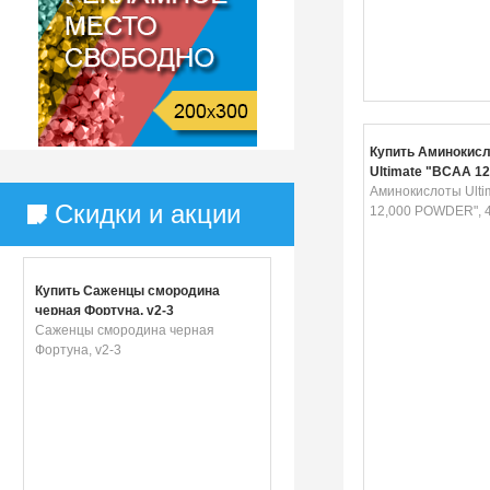
Купить Аминокис
Ultimate "BCAA 12
POWDER", 400 г
Аминокислоты Ulti
Скидки и акции
12,000 POWDER", 4
Купить Саженцы смородина
черная Фортуна, v2-3
Саженцы смородина черная
Фортуна, v2-3