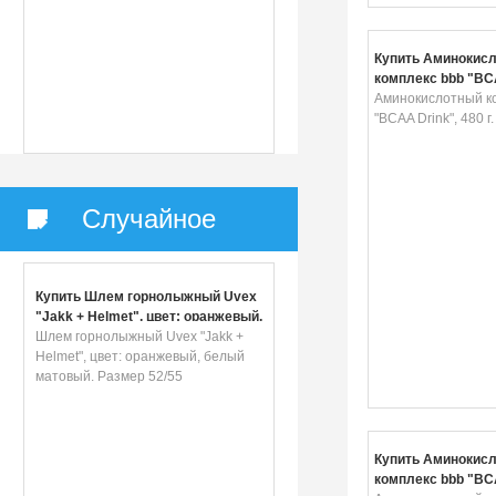
Купить Аминокис
комплекс bbb "BCA
480 г. 105634
Аминокислотный к
"BCAA Drink", 480 г
Случайное
Купить Шлем горнолыжный Uvex
"Jakk + Helmet", цвет: оранжевый,
белый матовый. Размер 52/55
Шлем горнолыжный Uvex "Jakk +
Helmet", цвет: оранжевый, белый
матовый. Размер 52/55
Купить Аминокис
комплекс bbb "BCA