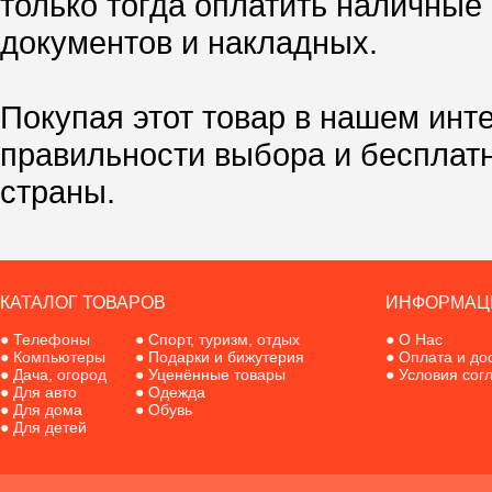
только тогда оплатить наличные
документов и накладных.
Покупая этот товар в нашем инт
правильности выбора и бесплат
страны.
КАТАЛОГ ТОВАРОВ
ИНФОРМАЦ
●
Телефоны
●
Спорт, туризм, отдых
●
О Нас
●
Компьютеры
●
Подарки и бижутерия
●
Оплата и до
●
Дача, огород
●
Уценённые товары
●
Условия сог
●
Для авто
●
Одежда
●
Для дома
●
Обувь
●
Для детей