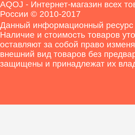
AQOJ - Интернет-магазин всех то
России © 2010-2017
Данный информационный ресурс 
Наличие и стоимость товаров ут
оставляют за собой право изменя
внешний вид товаров без предва
защищены и принадлежат их вла