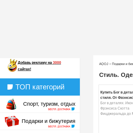
Добавь
рекламу на
3000
AQOJ
»
Подарки и би
сайтах!
Стиль. Оде
ТОП категорий
Купить Бог в дета
стиля. От Фрэнсис
Спорт, туризм, отдых
Фицджеральда до
Бог в деталях. Ико
Фрэнсиса Скотта
Фицджеральда до
Подарки и бижутерия