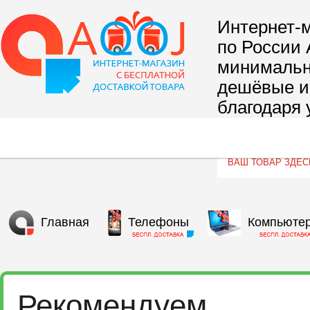
Интернет-м
по России 
минимальны
дешёвые и 
благодаря 
сегмента т
Главная
Телефоны
Компьюте
Рекомендуем