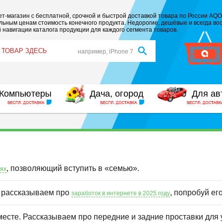
т-магазин с бесплатной, срочной и быстрой доставкой товара по России AQO
ьным ценам стоимость конечного продукта. Недорогие, дешёвые и всегда вос
 навигации каталога продукции для каждого сегмента товаров.
например, iPhone 7
Компьютеры
Дача, огород
Для ав
, позволяющий вступить в «семью».
иях
ы рассказываем про
, попробуй ег
заработок в интернете в 2025 году
месте. Рассказываем про передние и задние проставки для