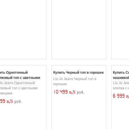
ить Однотонный
Купить Черный топ в горошек
Купить С
пковый топ с цветными
нашивко
Liu Jo Jeans Черный топ в
овицами
 Jo Jeans Однотонный
Liu Jo Je
горошек
пковый топ с цветными
хлопка с
10 499 в‚Ѕ
руб.
овицами
6 999 
499 в‚Ѕ
руб.