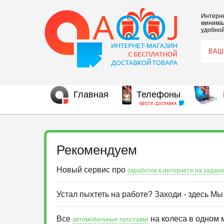
Интерне
минимал
удобной
Главная
Телефоны
Рекомендуем
Новый сервис про
заработок в интернете на задан
Устал пыхтеть на работе? Заходи - здесь М
Все
на колеса в одном 
автомобильные проставки