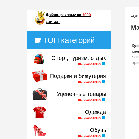
Добавь
рекламу на
3000
AQO
сайтах!
Ма
ТОП категорий
Куп
кро
Спорт, туризм, отдых
Sco
ори
Подарки и бижутерия
Уценённые товары
Одежда
Обувь