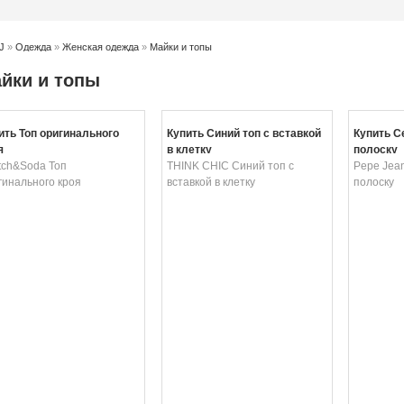
J
»
Одежда
»
Женская одежда
»
Майки и топы
йки и топы
ить Топ оригинального
Купить Синий топ с вставкой
Купить С
я
в клетку
полоску
tch&Soda Топ
THINK CHIC Синий топ с
Pepe Jea
гинального кроя
вставкой в клетку
полоску