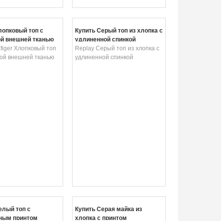
лопковый топ с
Купить Серый топ из хлопка с
й внешней тканью
удлиненной спинкой
figer Хлопковый топ
Replay Серый топ из хлопка с
ной внешней тканью
удлиненной спинкой
елый топ с
Купить Серая майка из
ным принтом
хлопка с принтом