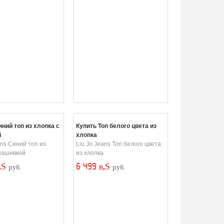
иний топ из хлопка с
Купить Топ белого цвета из
й
хлопка
ans Синий топ из
Liu Jo Jeans Топ белого цвета
 нашивкой
из хлопка
в‚Ѕ
6 499 в‚Ѕ
руб.
руб.