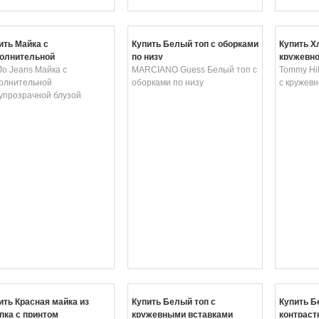
ить Майка с
Купить Белый топ с оборками
Купить Х
олнительной
по низу
кружевно
упрозрачной блузой
 Jo Jeans Майка с
MARCIANO Guess Белый топ с
Tommy Hil
олнительной
оборками по низу
с кружев
упрозрачной блузой
ить Красная майка из
Купить Белый топ с
Купить Б
пка с принтом
кружевными вставками
контраст