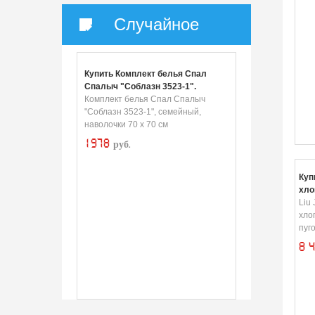
Случайное
Купить Комплект белья Спал
Спалыч "Соблазн 3523-1",
семейный, наволочки 70 х 70 см
Комплект белья Спал Спалыч
"Соблазн 3523-1", семейный,
наволочки 70 х 70 см
1978
руб.
Куп
хло
пуг
Liu
хло
пуг
8 