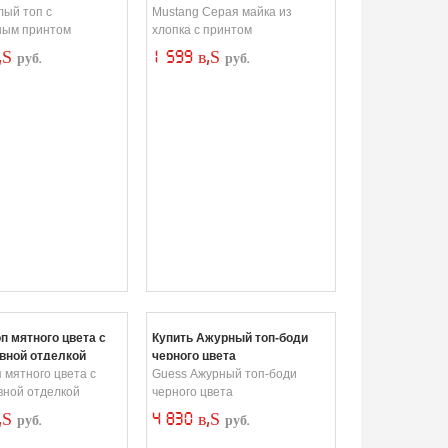
лый топ с
Mustang Серая майка из
ным принтом
хлопка с принтом
в‚Ѕ
1 599 в‚Ѕ
руб.
руб.
оп мятного цвета с
Купить Ажурный топ-боди
вной отделкой
черного цвета
 мятного цвета с
Guess Ажурный топ-боди
вной отделкой
черного цвета
в‚Ѕ
4 830 в‚Ѕ
руб.
руб.