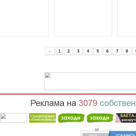
←
1
2
3
4
5
6
7
8