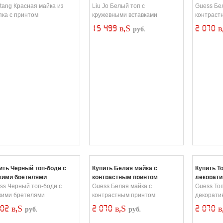
tang Красная майка из
Liu Jo Белый топ с
Guess Бе
пка с принтом
кружевными вставками
контраст
15 499 в‚Ѕ
2 070 
руб.
ить Черный топ-боди с
Купить Белая майка с
Купить Т
кими бретелями
контрастным принтом
декорати
ss Черный топ-боди с
Guess Белая майка с
Guess Топ
кими бретелями
контрастным принтом
декорати
002 в‚Ѕ
2 070 в‚Ѕ
2 070 
руб.
руб.