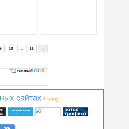
9
10
...
11
→