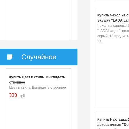
Купить Чехол на 
Skyway "LADA Larg
темно-серый, 13 п
Чехол на сиденье 
V015/5-2K
"LADA Largus", цвет
серый, 13 предмето
2K
Случайное
Купить Цвет и стиль. Выглядеть
стройнее
Цвет и стиль. Выглядеть стройнее
339
руб.
Купить Накладка 
декоративная "Dol