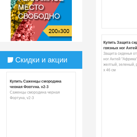
Купить Защита си
грязных ног Антей
цвет: желтый, зел
Защита сиденья от
Скидки и акции
розовый, 62 х 46 
ног Антей "Африка"
желтый, зеленый, 
х 46 см
Купить Саженцы смородина
черная Фортуна, v2-3
Саженцы смородина черная
Фортуна, v2-3