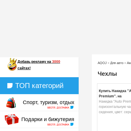
Добавь
рекламу на
3000
AQOJ
»
Для авто
»
Ак
сайтах!
Чехлы
ТОП категорий
Купить Накидка "A
Premium", на
Спорт, туризм, отдых
горизонтальную ч
Накидка "Auto Prem
сидения, цвет: се
горизонтальную ча
сидения, цвет: сер
Подарки и бижутерия