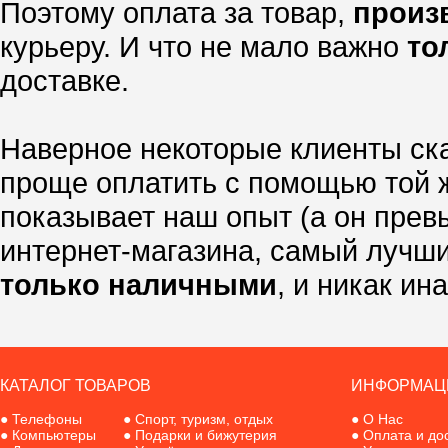
Поэтому оплата за товар,
произ
курьеру. И что не мало важно
то
доставке.
Наверное некоторые клиенты ска
проще оплатить с помощью той ж
показывает наш опыт (а он прев
интернет-магазина, самый лучши
только наличными
, и никак ина
КАТАЛОГ ТОВАРОВ
ИНФОРМАЦ
●
Телефоны
●
Спорт, туризм, отдых
●
О Нас
●
Компьютеры
●
Подарки и бижутерия
●
Оплата и до