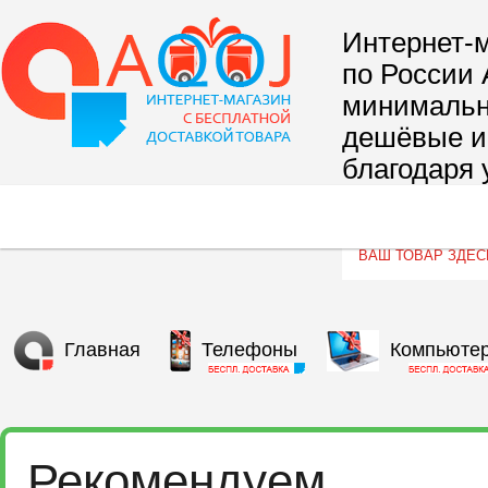
Интернет-м
по России 
минимальны
дешёвые и 
благодаря 
сегмента т
Главная
Телефоны
Компьюте
Рекомендуем