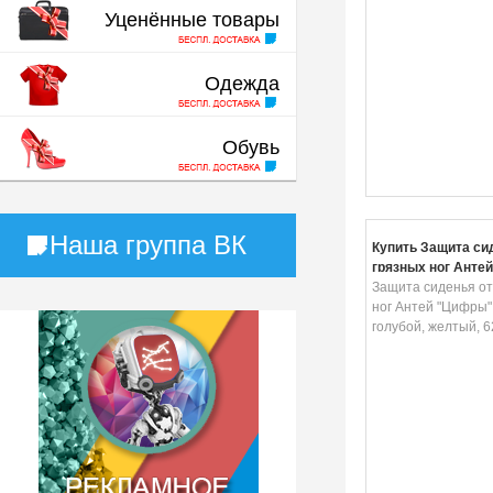
Уценённые товары
Одежда
Обувь
Наша группа ВК
Купить Защита си
грязных ног Анте
цвет: голубой, жел
Защита сиденья от
46 см
ног Антей "Цифры",
голубой, желтый, 6