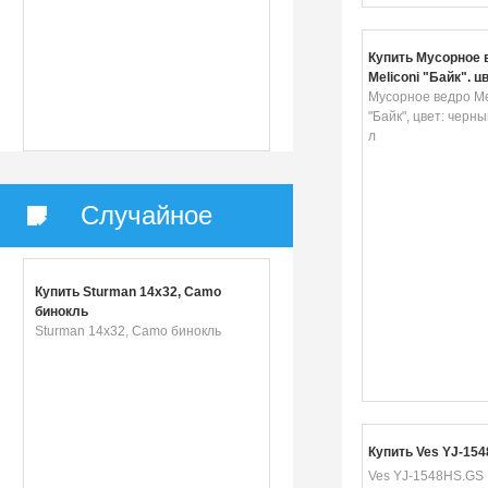
Купить Мусорное 
Meliconi "Байк", ц
черный, серый, 5 
Мусорное ведро Me
"Байк", цвет: черны
л
Случайное
Купить Sturman 14x32, Camo
бинокль
Sturman 14x32, Camo бинокль
Купить Ves YJ-15
Ves YJ-1548HS.GS