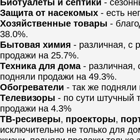
Биотуалеты и септики
- сезонн
Защита от насекомых
- есть не
Хозяйственные товары
- благ
38.0%.
Бытовая химия
- различная, с
продажи на 25.7%.
Техника для дома
- различная,
подняли продажи на 49.3%.
Обогреватели
- так же подняли
Телевизоры
- по сути штучный 
продажи на 4.3%
ТВ-ресиверы
,
проекторы
,
пор
исключительно не только для до