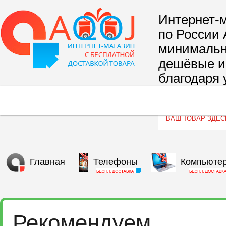
Интернет-м
по России 
минимальны
дешёвые и 
благодаря 
сегмента т
Главная
Телефоны
Компьюте
Рекомендуем