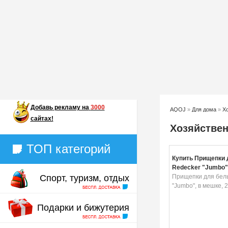
Добавь
рекламу на
3000
AQOJ
»
Для дома
»
Х
сайтах!
Хозяйстве
ТОП категорий
Купить Прищепки 
Redecker "Jumbo",
Спорт, туризм, отдых
20 шт
Прищепки для бел
"Jumbo", в мешке, 
Подарки и бижутерия