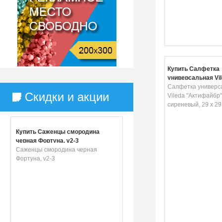
Купить Салфетка
универсальная Vil
"Актифайбр", цвет
Салфетка универс
Скидки и акции
сиреневый, 29 х 2
Vileda "Актифайбр",
сиреневый, 29 х 29
Купить Саженцы смородина
черная Фортуна, v2-3
Саженцы смородина черная
Фортуна, v2-3