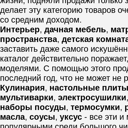
жизни, подняли продажи только 
делает эту категорию товаров о
со средним доходом.
Интерьер
,
дачная мебель
,
мат
пространства
,
детская комнат
заставить даже самого искушённ
каталог действительно поражает
моделями. С помощью этого про
последний год, что не может не 
Кулинария
,
настольные плит
мультиварки
,
электросушилки
наборы посуды
,
термосумки
,
масла
,
соусы
,
уксус
- все эти и
популярными среди большого чис