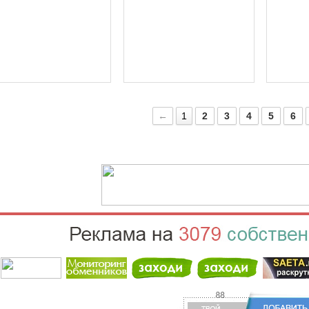
←
1
2
3
4
5
6