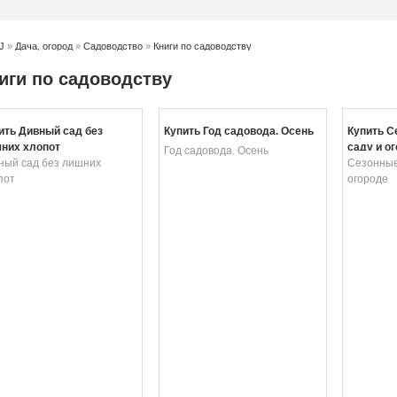
J
»
Дача, огород
»
Садоводство
»
Книги по садоводству
иги по садоводству
ить Дивный сад без
Купить Год садовода. Осень
Купить С
них хлопот
саду и о
Год садовода. Осень
ный сад без лишних
Сезонные
пот
огороде