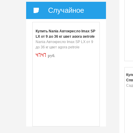
Случайное
Купить Nania Автокресло Imax SP
LX от 9 до 36 кг цвет agora petrole
Nania Автокресло Imax SP LX от 9
до 36 кг цвет agora petrole
4747
руб.
Куп
Спр
Сад