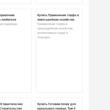
правочник
Купить Применение торфа в
а-любителя
приусадебном хозяйстве,
ик садовода-
коллективных садах и
Применение торфа в
я
огородах
приусадебном хозяйстве,
коллективных садах и
огородах
00 практических
Купить Готовим почву для
 Строительство
идеального урожая. Том 4