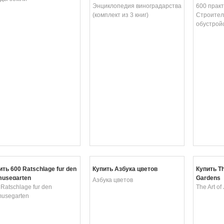
3 книг)
Энциклопедия виноградарства
дома и о
600 практ
(комплект из 3 книг)
Строител
обустройс
ить 600 Ratschlage fur den
Купить Азбука цветов
Купить Th
usegarten
Gardens
Азбука цветов
 Ratschlage fur den
The Art o
usegarten