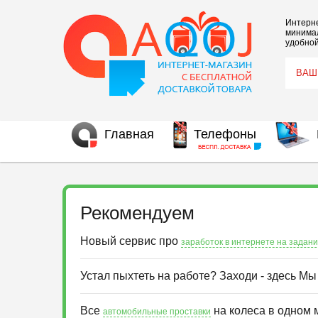
Интерне
минимал
удобной
Главная
Телефоны
Рекомендуем
Новый сервис про
заработок в интернете на задан
Устал пыхтеть на работе? Заходи - здесь М
Все
на колеса в одном 
автомобильные проставки