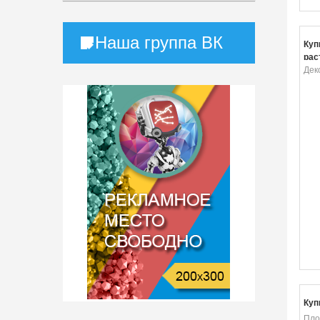
Наша группа ВК
Куп
рас
Дек
Куп
Пло