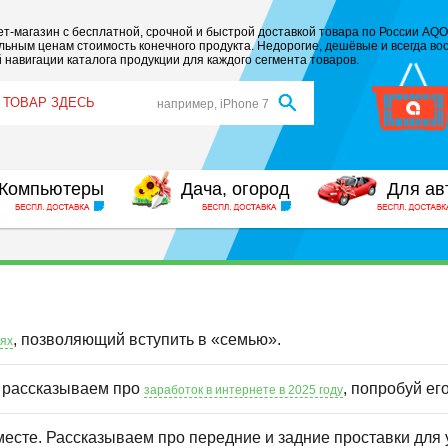
т-магазин с бесплатной, срочной и быстрой доставкой товара по России AQO
ьным ценам стоимость конечного продукта. Недорогие, дешёвые и всегда вос
 навигации каталога продукции для каждого сегмента товаров.
например, iPhone 7
Компьютеры
Дача, огород
Для ав
, позволяющий вступить в «семью».
иях
ы рассказываем про
, попробуй ег
заработок в интернете в 2025 году
месте. Рассказываем про передние и задние проставки для