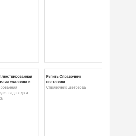
Иллюстрированная
Купить Справочник
едия садовода и
цветовода
ка
ированная
Справочник цветовода
едия садовода и
ка