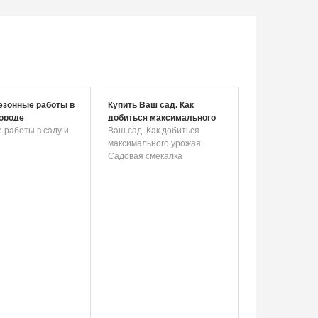
езонные работы в
Купить Ваш сад. Как
городе
добиться максимального
 работы в саду и
урожая. Садовая смекалка
Ваш сад. Как добиться
максимального урожая.
Садовая смекалка