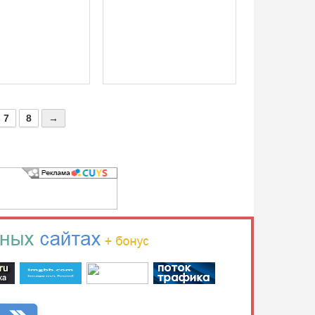
7
8
→