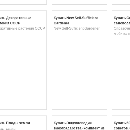
ить Декоративные
Купить New Self-Sufficient
Купить С
тения СССР
Gardener
садовод
оративные растения СССР
New Self-Sufficient Gardener
Справочн
любител
ить Плоды земли
Купить Энциклопедия
Купить 6
виноградарства (комплект из
советов.
ды земли