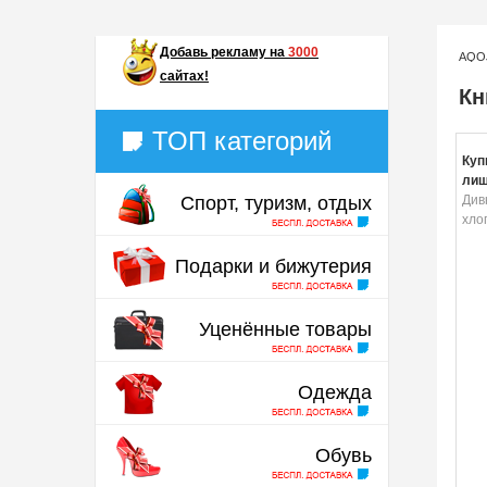
Добавь
рекламу на
3000
AQO
сайтах!
Кн
ТОП категорий
Куп
лиш
Спорт, туризм, отдых
Див
хло
Подарки и бижутерия
Уценённые товары
Одежда
Обувь