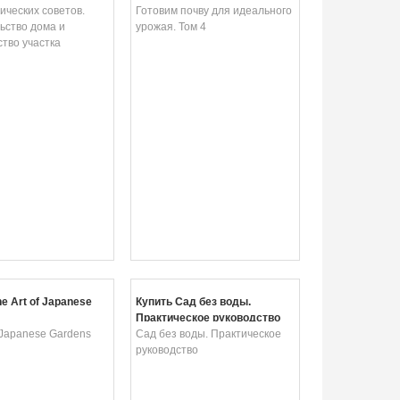
бустройство участка
ических советов.
Готовим почву для идеального
ьство дома и
урожая. Том 4
тво участка
e Art of Japanese
Купить Сад без воды.
Практическое руководство
f Japanese Gardens
Сад без воды. Практическое
руководство