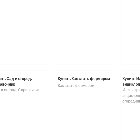
ить Сад и огород.
Купить Как стать фермером
Купить 
авочник
энциклоп
Как стать фермером
 и огород. Справочник
огородни
Иллюстр
энциклоп
огородни