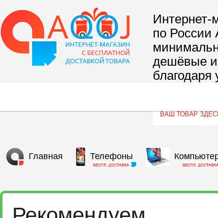
Интернет-м
по России 
минимальны
дешёвые и 
благодаря 
сегмента т
Главная
Телефоны
Компьюте
Рекомендуем