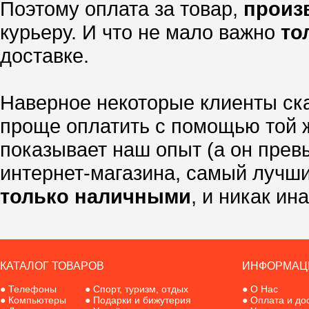
Поэтому оплата за товар,
произ
курьеру. И что не мало важно
то
доставке.
Наверное некоторые клиенты ска
проще оплатить с помощью той ж
показывает наш опыт (а он прев
интернет-магазина, самый лучши
только наличными
, и никак ина
КАТАЛОГ ТОВАРОВ
ИНФОРМАЦ
●
Телефоны
●
Спорт, туризм, отдых
●
О Нас
●
Компьютеры
●
Подарки и бижутерия
●
Оплата и до