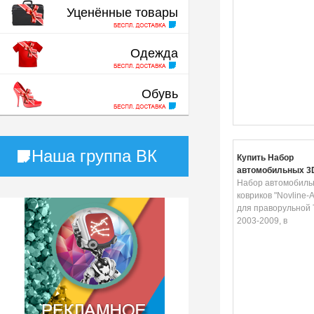
Уценённые товары
Одежда
Обувь
Наша группа ВК
Купить Набор
автомобильных 3
"Novline-Autofamil
Набор автомобиль
праворульной Toyo
ковриков "Novline-A
2003-2009, в салон
для праворульной T
2003-2009, в