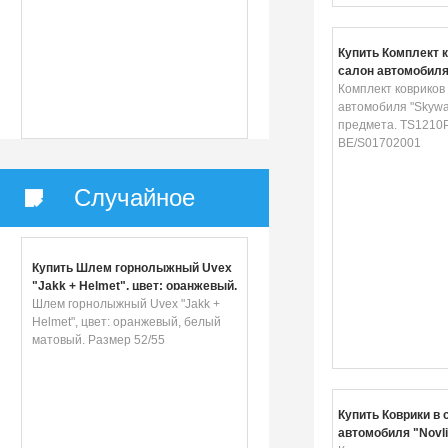
Купить Комплект к
салон автомобиля
3 предмета. TS121
Комплект ковриков 
BE/S01702001
автомобиля "Skyway
предмета. TS1210
BE/S01702001
Случайное
Купить Шлем горнолыжный Uvex
"Jakk + Helmet", цвет: оранжевый,
белый матовый. Размер 52/55
Шлем горнолыжный Uvex "Jakk +
Helmet", цвет: оранжевый, белый
матовый. Размер 52/55
Купить Коврики в 
автомобиля "Novli