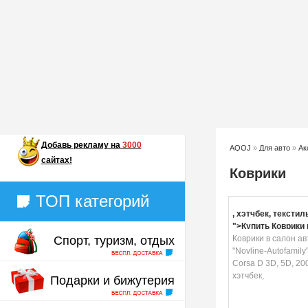
Добавь
рекламу на
3000
AQOJ
»
Для авто
»
Ак
сайтах!
Коврики
ТОП категорий
, хэтчбек, текстиль
">Купить Коврики 
Спорт, туризм, отдых
автомобиля "Novli
Коврики в салон а
Autofamily", для O
"Novline-Autofamily
3D, 5D, 2006->, хэт
Corsa D 3D, 5D, 20
текстиль, 5 шт
хэтчбек,
Подарки и бижутерия