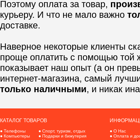
Поэтому оплата за товар,
произ
курьеру. И что не мало важно
то
доставке.
Наверное некоторые клиенты ска
проще оплатить с помощью той ж
показывает наш опыт (а он прев
интернет-магазина, самый лучши
только наличными
, и никак ина
КАТАЛОГ ТОВАРОВ
ИНФОРМАЦ
●
Телефоны
●
Спорт, туризм, отдых
●
О Нас
●
Компьютеры
●
Подарки и бижутерия
●
Оплата и до