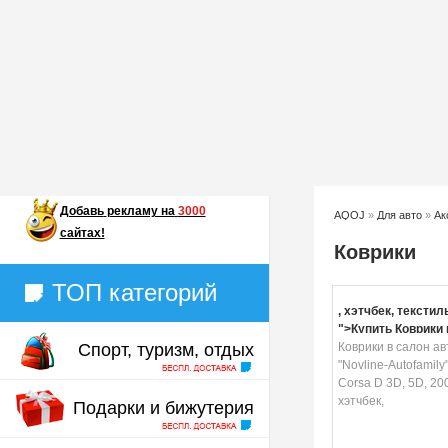
Добавь
рекламу на
3000
AQOJ
»
Для авто
»
Ак
сайтах!
Коврики
ТОП категорий
, хэтчбек, текстиль
">Купить Коврики 
Спорт, туризм, отдых
автомобиля "Novli
Коврики в салон а
Autofamily", для O
"Novline-Autofamily
3D, 5D, 2006->, хэт
Corsa D 3D, 5D, 20
текстиль, 5 шт
хэтчбек,
Подарки и бижутерия