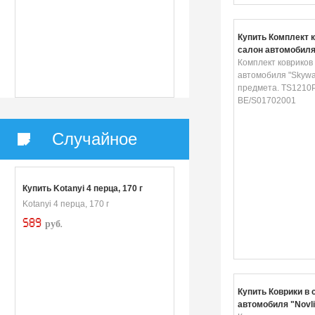
Купить Комплект к
салон автомобиля
3 предмета. TS121
Комплект ковриков 
BE/S01702001
автомобиля "Skyway
предмета. TS1210
BE/S01702001
Случайное
Купить Kotanyi 4 перца, 170 г
Kotanyi 4 перца, 170 г
589
руб.
Купить Коврики в 
автомобиля "Novli