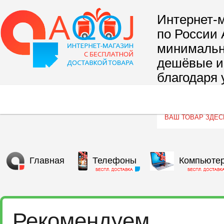
Интернет-м
по России 
минимальны
дешёвые и 
благодаря 
сегмента т
Главная
Телефоны
Компьюте
Рекомендуем