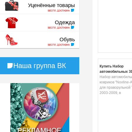
Уценённые товары
Одежда
Обувь
Наша группа ВК
Купить Набор
автомобильных 3
"Novline-Autofamil
Набор автомобиль
праворульной Toyo
ковриков "Novline-A
2003-2009, в салон
для праворульной T
2003-2009, в