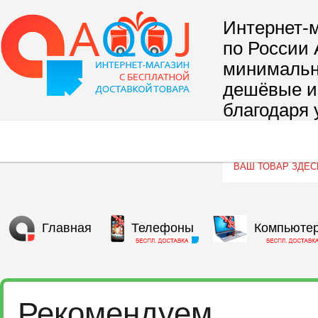
Интернет-м
по России 
минимальны
дешёвые и 
благодаря 
сегмента т
Главная
Телефоны
Компьюте
Рекомендуем