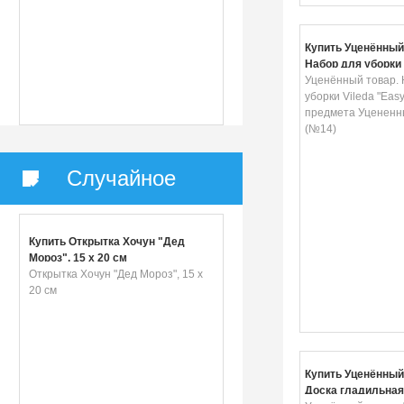
Купить Уценённый
Набор для уборки 
"Easy Wring", 2 п
Уценённый товар. 
Уцененный товар 
уборки Vileda "Easy
предмета Уцененн
(№14)
Случайное
Купить Открытка Хочун "Дед
Мороз", 15 х 20 см
Открытка Хочун "Дед Мороз", 15 х
20 см
Купить Уценённый
Доска гладильная