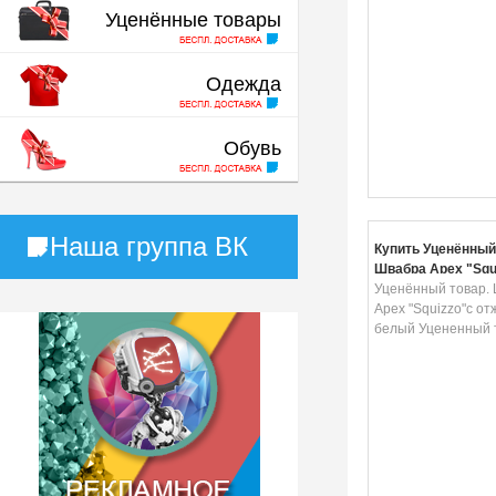
Уценённые товары
Одежда
Обувь
Наша группа ВК
Купить Уценённый
Швабра Apex "Squ
отжимом, цвет: б
Уценённый товар.
Уцененный товар 
Apex "Squizzo"с от
белый Уцененный 