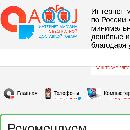
Интернет-м
по России 
минимальны
дешёвые и 
благодаря 
сегмента т
Главная
Телефоны
Компьюте
Рекомендуем