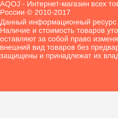
AQOJ - Интернет-магазин всех то
России © 2010-2017
Данный информационный ресурс 
Наличие и стоимость товаров ут
оставляют за собой право изменя
внешний вид товаров без предва
защищены и принадлежат их вла