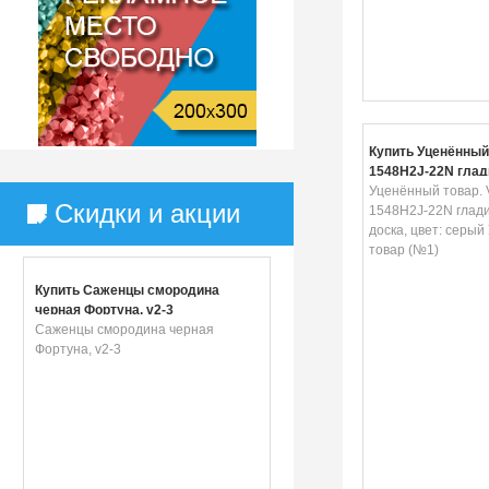
Купить Уценённый 
1548H2J-22N гла
доска, цвет: серы
Уценённый товар. 
Скидки и акции
Уцененный товар 
1548H2J-22N глад
доска, цвет: серы
товар (№1)
Купить Саженцы смородина
черная Фортуна, v2-3
Саженцы смородина черная
Фортуна, v2-3