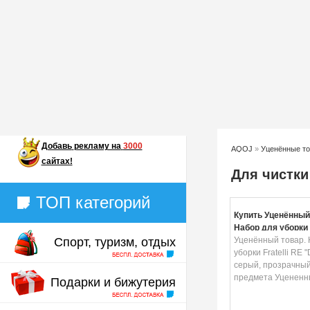
Добавь
рекламу на
3000
AQOJ
»
Уценённые т
сайтах!
Для чистки
ТОП категорий
Купить Уценённый
Набор для уборки F
Спорт, туризм, отдых
"Duck", цвет: сер
Уценённый товар. 
прозрачный, 2 пр
уборки Fratelli RE "
Уцененный товар 
серый, прозрачный
предмета Уцененн
Подарки и бижутерия