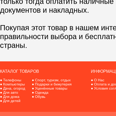
только тогда оплатить наличные
документов и накладных.
Покупая этот товар в нашем инт
правильности выбора и бесплат
страны.
КАТАЛОГ ТОВАРОВ
ИНФОРМАЦ
●
Телефоны
●
Спорт, туризм, отдых
●
О Нас
●
Компьютеры
●
Подарки и бижутерия
●
Оплата и до
●
Дача, огород
●
Уценённые товары
●
Условия сог
●
Для авто
●
Одежда
●
Для дома
●
Обувь
●
Для детей