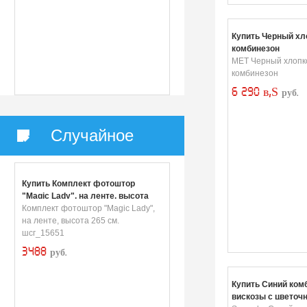
Купить Черный х
комбинезон
MET Черный хлопк
комбинезон
6 290 в‚Ѕ
руб.
Случайное
Купить Комплект фотоштор
"Magic Lady", на ленте, высота
265 см. шсг_15651
Комплект фотоштор "Magic Lady",
на ленте, высота 265 см.
шсг_15651
3488
руб.
Купить Синий ком
вискозы с цветоч