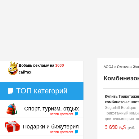
Добавь
рекламу на
3000
AQOJ
»
Одежда
»
Жен
сайтах!
Комбинезо
ТОП категорий
Купить Трикотажн
комбинезон с цве
Спорт, туризм, отдых
принтом
Sugarhill Boutique
Трикотажный комби
цветочным принто
Подарки и бижутерия
3 690 в‚Ѕ
руб.