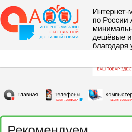
Интернет-м
по России 
минимальны
дешёвые и 
благодаря 
сегмента т
Главная
Телефоны
Компьюте
Рекомендуем