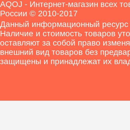
AQOJ - Интернет-магазин всех то
России © 2010-2017
Данный информационный ресурс 
Наличие и стоимость товаров ут
оставляют за собой право изменя
внешний вид товаров без предва
защищены и принадлежат их вла