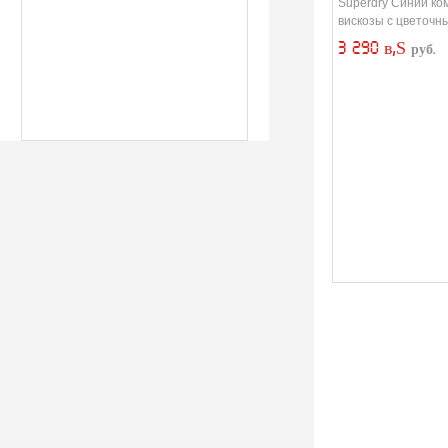
принтом
Superdry Синий ко
вискозы с цветочн
3 290 в‚Ѕ
руб.