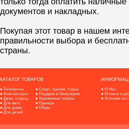
только тогда оплатить наличные
документов и накладных.
Покупая этот товар в нашем инт
правильности выбора и бесплат
страны.
КАТАЛОГ ТОВАРОВ
ИНФОРМАЦ
●
Телефоны
●
Спорт, туризм, отдых
●
О Нас
●
Компьютеры
●
Подарки и бижутерия
●
Оплата и до
●
Дача, огород
●
Уценённые товары
●
Условия сог
●
Для авто
●
Одежда
●
Для дома
●
Обувь
●
Для детей