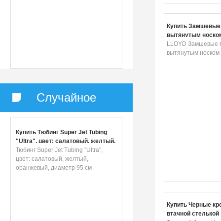
Купить Замшевые 
вытянутым носко
LLOYD Замшевые б
вытянутым носком
Случайное
Купить Тюбинг Super Jet Tubing
"Ultra", цвет: салатовый, желтый,
оранжевый, диаметр 95 см
Тюбинг Super Jet Tubing "Ultra",
цвет: салатовый, желтый,
оранжевый, диаметр 95 см
Купить Черные кр
втачной стелькой