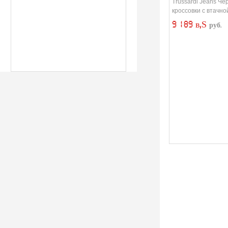
Trussardi Jeans Че
кроссовки с втачно
9 189 в‚Ѕ
руб.