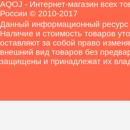
AQOJ - Интернет-магазин всех то
России © 2010-2017
Данный информационный ресурс 
Наличие и стоимость товаров ут
оставляют за собой право изменя
внешний вид товаров без предва
защищены и принадлежат их вла