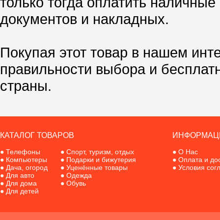
только тогда оплатить наличные
документов и накладных.
Покупая этот товар в нашем инт
правильности выбора и бесплат
страны.
КАТАЛОГ ТОВАРОВ
ИНФОРМАЦ
●
Телефоны
●
Спорт, туризм, отдых
●
О Нас
●
Компьютеры
●
Подарки и бижутерия
●
Оплата и до
●
Дача, огород
●
Уценённые товары
●
Условия сог
●
Для авто
●
Одежда
●
Для дома
●
Обувь
●
Для детей