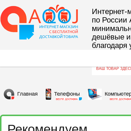
Интернет-м
по России 
минимальны
дешёвые и 
благодаря 
сегмента т
Главная
Телефоны
Компьюте
Рекомендуем