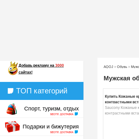
Добавь
рекламу на
3000
AQOJ
»
Обувь
»
Мужс
сайтах!
Мужская о
ТОП категорий
Купить Кожаные к
контрастными вс
Спорт, туризм, отдых
Saucony Кожаные к
контрастными вста
Подарки и бижутерия