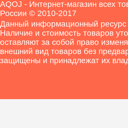
AQOJ - Интернет-магазин всех то
России © 2010-2017
Данный информационный ресурс 
Наличие и стоимость товаров ут
оставляют за собой право изменя
внешний вид товаров без предва
защищены и принадлежат их вла