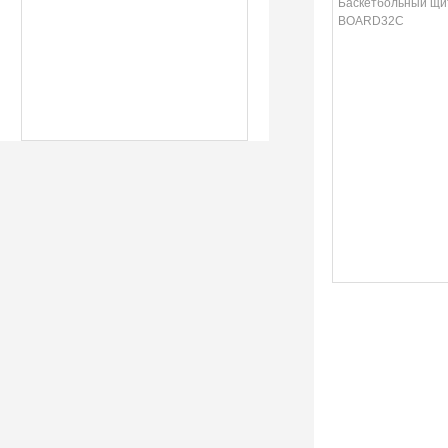
Баскетбольный щи
BOARD32C