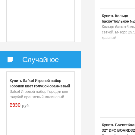
Купить Кольцо
баскетбольное №3 
М-Торг, 29,5 см, к
Кольцо баскетболь
сеткой, М-Торг, 29,5
красный
Случайное
Купить Safsof Игровой набор
Городки цвет голубой оранжевый
малиновый
Safsof Игровой набор Городки цвет
голубой оранжевый малиновый
2930
руб.
Купить Баскетбол
32" DFC BOARD3