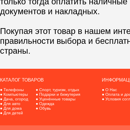
только тогда оплатить наличные
документов и накладных.
Покупая этот товар в нашем инт
правильности выбора и бесплат
страны.
КАТАЛОГ ТОВАРОВ
ИНФОРМАЦ
●
Телефоны
●
Спорт, туризм, отдых
●
О Нас
●
Компьютеры
●
Подарки и бижутерия
●
Оплата и до
●
Дача, огород
●
Уценённые товары
●
Условия сог
●
Для авто
●
Одежда
●
Для дома
●
Обувь
●
Для детей