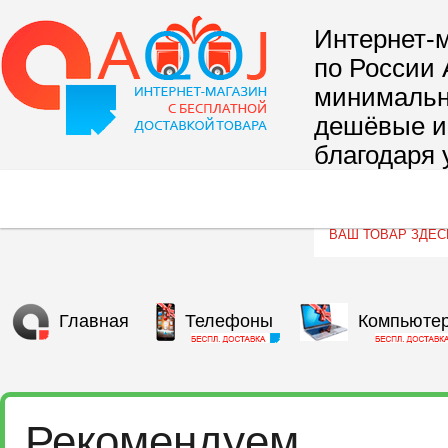
Интернет-м
по России 
минимальны
дешёвые и 
благодаря 
сегмента т
Главная
Телефоны
Компьюте
Рекомендуем