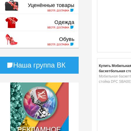
Уценённые товары
Одежда
Обувь
Наша группа ВК
Купить Мобильна
баскетбольная ст
SBA003
Мобильная баскет
стойка DFC SBA00