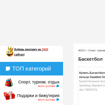
Добавь
рекламу на
3000
AQOJ
»
Спорт, туризм
сайтах!
Баскетбол
ТОП категорий
Купить Баскетбол
кольцо Spalding St
Спорт, туризм, отдых
(черное) Арт.780
Баскетбольное кол
Spalding Standart (
Арт.7809SCN
Подарки и бижутерия