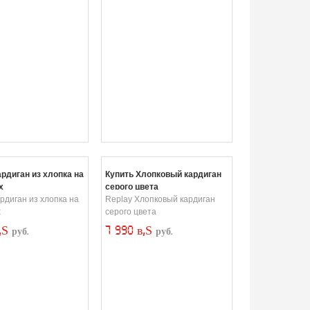
ардиган из хлопка на
Купить Хлопковый кардиган
х
серого цвета
рдиган из хлопка на
Replay Хлопковый кардиган
х
серого цвета
в‚Ѕ
7 990 в‚Ѕ
руб.
руб.