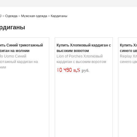
J
»
Одежда
»
Мужская одежда
»
Кардиганы
рдиганы
ить Синий трикотажный
Купить Хлопковый кардиган с
Купить Х
диган на молнии
высоким воротом
синего ц
 Jo Uomo Синий
Lion of Porches Хлопковый
Replay Х
котажный кардиган на
кардиган с высоким воротом
синего цв
нии
10 490 в‚Ѕ
руб.