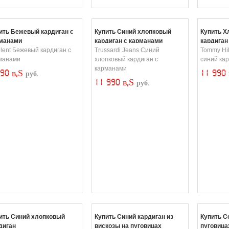
ить Бежевый кардиган с
Купить Синий хлопковый
Купить Х
манами
кардиган с карманами
кардиган
ilent Бежевый кардиган с
Trussardi Jeans Синий
Tommy Hil
манами
хлопковый кардиган с
синий ка
карманами
490 в‚Ѕ
11 990
руб.
11 990 в‚Ѕ
руб.
ить Синий хлопковый
Купить Синий кардиган из
Купить С
диган
вискозы на пуговицах
пуговица