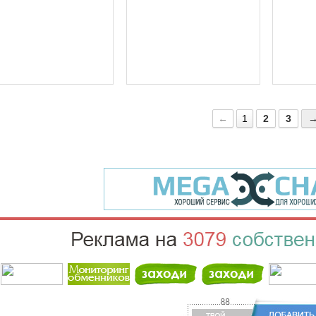
←
1
2
3