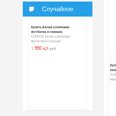
Случайное
Купить Белая хлопковая
футболка в горошек
LERROS Белая хлопковая
футболка в горошек
1 990 в‚Ѕ
руб.
Куп
кар
Sco
кар