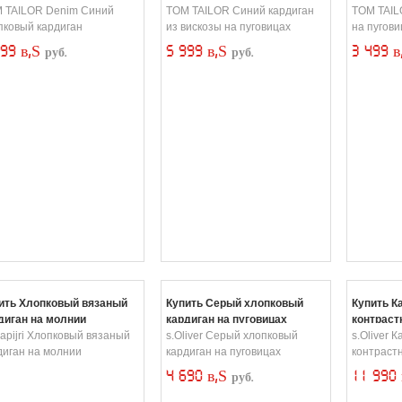
 TAILOR Denim Синий
TOM TAILOR Синий кардиган
TOM TAIL
пковый кардиган
из вискозы на пуговицах
на пугови
599 в‚Ѕ
5 999 в‚Ѕ
3 499 
руб.
руб.
ить Хлопковый вязаный
Купить Серый хлопковый
Купить К
диган на молнии
кардиган на пуговицах
контраст
apijri Хлопковый вязаный
s.Oliver Серый хлопковый
s.Oliver К
диган на молнии
кардиган на пуговицах
контраст
4 690 в‚Ѕ
11 990
руб.