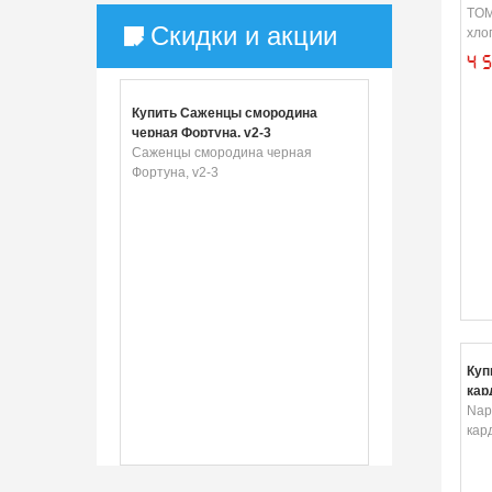
TOM
Скидки и акции
хло
4 
Купить Саженцы смородина
черная Фортуна, v2-3
Саженцы смородина черная
Фортуна, v2-3
Куп
кар
Nap
кар