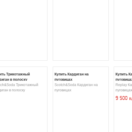
ить Трикотажный
Купить Кардиган на
Купить К
диган в полоску
пуговицах
пуговица
tch&Soda Трикотажный
Scotch&Soda Кардиган на
Replay Ка
диган в полоску
пуговицах
пуговица
9 500 