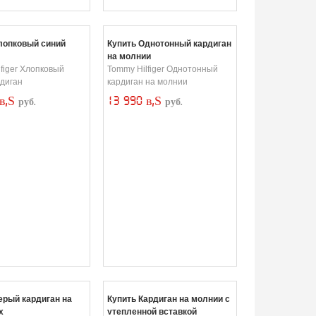
лопковый синий
Купить Однотонный кардиган
на молнии
figer Хлопковый
Tommy Hilfiger Однотонный
рдиган
кардиган на молнии
 в‚Ѕ
13 990 в‚Ѕ
руб.
руб.
ерый кардиган на
Купить Кардиган на молнии с
х
утепленной вставкой