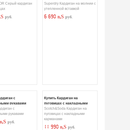
OR Серый кардиган
Superdry Кардиган на молнии с
цах
утепленной вставкой
в‚Ѕ
6 690 в‚Ѕ
руб.
руб.
ардиган с
Купить Кардиган на
ными рукавами
пуговицах с накладными
ардиган с
карманами
Scotch&Soda Кардиган на
ными рукавами
пуговицах с накладными
карманами
 в‚Ѕ
руб.
11 990 в‚Ѕ
руб.