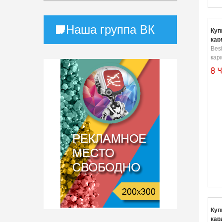
Наша группа ВК
Куп
кар
Bes
кар
8 
Куп
кар