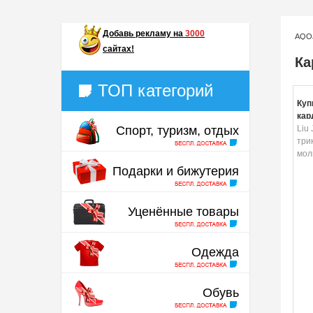
Добавь
рекламу на
3000
AQO
сайтах!
Ка
ТОП категорий
Куп
кар
Спорт, туризм, отдых
Liu
три
мол
Подарки и бижутерия
Уценённые товары
Одежда
Обувь