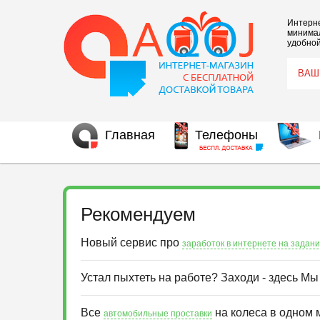
Интерне
минимал
удобной
Главная
Телефоны
Рекомендуем
Новый сервис про
заработок в интернете на задан
Устал пыхтеть на работе? Заходи - здесь М
Все
на колеса в одном 
автомобильные проставки