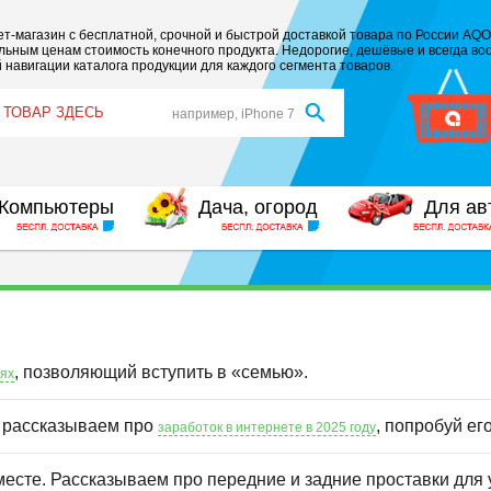
т-магазин с бесплатной, срочной и быстрой доставкой товара по России AQO
ьным ценам стоимость конечного продукта. Недорогие, дешёвые и всегда вос
 навигации каталога продукции для каждого сегмента товаров.
например, iPhone 7
Компьютеры
Дача, огород
Для ав
, позволяющий вступить в «семью».
иях
ы рассказываем про
, попробуй ег
заработок в интернете в 2025 году
месте. Рассказываем про передние и задние проставки для